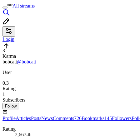
All streams
Login
3
Karma
bobcatt
@bobcatt
User
0,3
Rating
1
Subscribers
Follow
Profile
Articles
Posts
News
Comments
726
Bookmarks
145
Followers
Fol
Rating
2,667-th