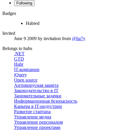
Following
Badges
Habred
Invited
June 9 2009
by invitation from
@ha7y
Belongs to hubs
.NET
GTD
Habr
IT-компании
jQuery
Open source
Антивирусная защита
Законодательство в IT
Занимательные задачки
Информационная безопасность
Карьера в IT-индустрии
Развитие стартапа
Управление медиа
Управление персоналом
Управление проектами