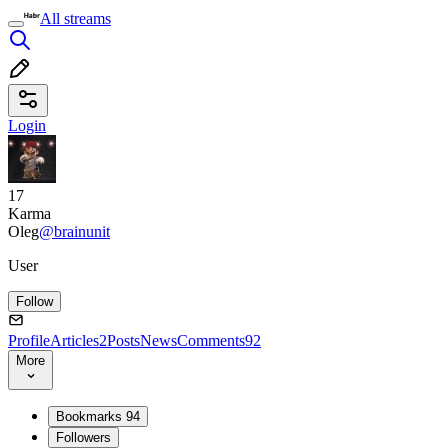
All streams
Login
17
Karma
Oleg
@brainunit
User
Follow
Profile
Articles
2
Posts
News
Comments
92
More
Bookmarks
94
Followers