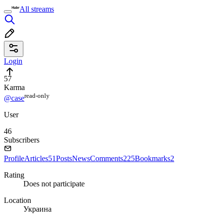
All streams
Login
57
Karma
read⁠-⁠only
@case
User
46
Subscribers
Profile
Articles
51
Posts
News
Comments
225
Bookmarks
2
Rating
Does not participate
Location
Украина