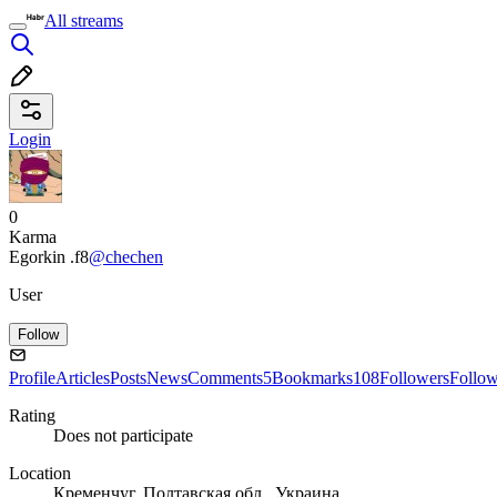
All streams
Login
0
Karma
Egorkin .f8
@chechen
User
Follow
Profile
Articles
Posts
News
Comments
5
Bookmarks
108
Followers
Follo
Rating
Does not participate
Location
Кременчуг, Полтавская обл., Украина