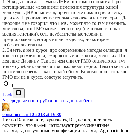
1. Я ведь написал — «моя ДНК» нет такого понятия. Про
потенциальные механизмы изменения структуры одной
молекулы ДНК я написал, прочтите же наконец всю ветку
целиком. Про изменение генома человека я и не говорил. Да
ивообще я не говорил, что ГМО может что то там изменить,
мои слова, что ГМО может нести вред (не только с точки
зрения генетики), есть неубедительные теории и
предположения, которые я не разделяю, но которые
небезосновательны.
2. Знаете, я не в курсе, про современные методы селекции, я
только про «зеленый, сморщенный и гладкий, желтый». По
дедушке Дарвину. Так вот чем они от ГМО отличаются, тут
только учебник биологии за школьный период Вам ответит, я
не осилю пересказывать такой объем. Видимо, про что такое
ГМО вы не в курсе, советую загуглить.
-1
Look
Углеродные нанотрубки опасны, как асбест
consumer
Jan 10 2013 at 16:30
Полно Вам так популяризовать, Вы, верно, пытались
объяснить, что в GME используют рекомбинантные
плазмиды, полученные модификации плазмид Agrobacterium