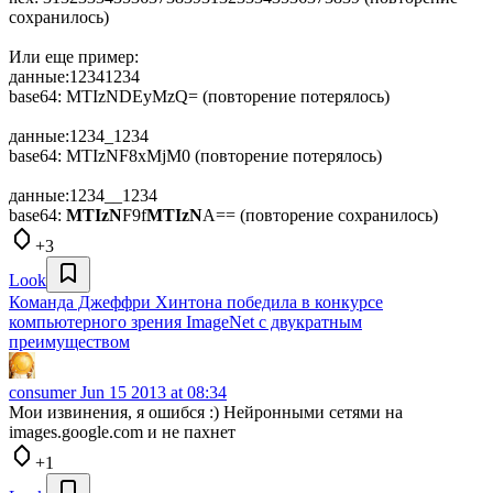
сохранилось)
Или еще пример:
данные:12341234
base64: MTIzNDEyMzQ= (повторение потерялось)
данные:1234_1234
base64: MTIzNF8xMjM0 (повторение потерялось)
данные:1234__1234
base64:
MTIzN
F9f
MTIzN
A== (повторение сохранилось)
+3
Look
Команда Джеффри Хинтона победила в конкурсе
компьютерного зрения ImageNet с двукратным
преимуществом
consumer
Jun 15 2013 at 08:34
Мои извинения, я ошибся :) Нейронными сетями на
images.google.com и не пахнет
+1