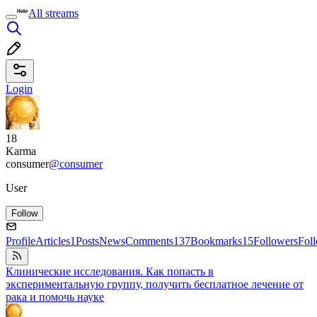
All streams
Login
18
Karma
consumer
@consumer
User
Follow
Profile
Articles
1
Posts
News
Comments
137
Bookmarks
15
Followers
Fol
Клинические исследования. Как попасть в
экспериментальную группу, получить бесплатное лечение от
рака и помочь науке