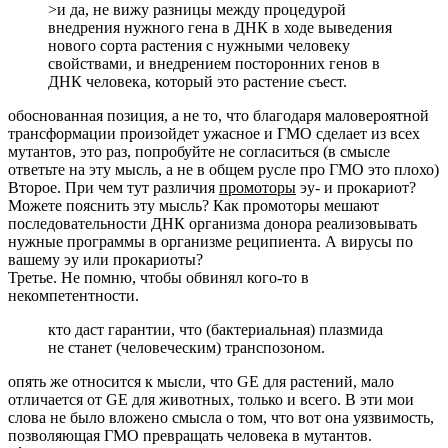
>и да, не вижу разницы между процедурой
внедрения нужного гена в ДНК в ходе выведения
нового сорта растения с нужными человеку
свойствами, и внедрением посторонних генов в
ДНК человека, который это растение съест.
обоснованная позиция, а не то, что благодаря маловероятной
трансформации произойдет ужасное и ГМО сделает из всех
мутантов, это раз, попробуйте не согласиться (в смысле
ответьте на эту мысль, а не в общем русле про ГМО это плохо)
Второе. При чем тут различия
промоторы
эу- и прокариот?
Можете пояснить эту мысль? Как промоторы мешают
последовательности ДНК организма донора реализовывать
нужные программы в организме реципиента. А вирусы по
вашему эу или прокариоты?
Третье. Не помню, чтобы обвинял кого-то в
некомпетентности.
кто даст гарантии, что (бактериальная) плазмида
не станет (человеческим) транспозоном.
опять же относится к мысли, что GE для растений, мало
отличается от GE для животных, только и всего. В эти мои
слова не было вложено смысла о том, что вот она уязвимость,
позволяющая ГМО превращать человека в мутантов.