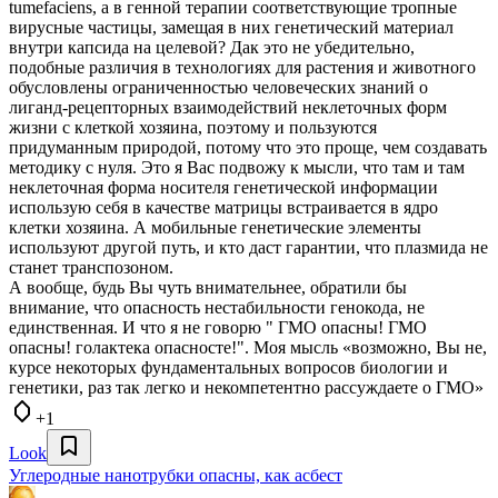
tumefaciens, а в генной терапии соответствующие тропные
вирусные частицы, замещая в них генетический материал
внутри капсида на целевой? Дак это не убедительно,
подобные различия в технологиях для растения и животного
обусловлены ограниченностью человеческих знаний о
лиганд-рецепторных взаимодействий неклеточных форм
жизни с клеткой хозяина, поэтому и пользуются
придуманным природой, потому что это проще, чем создавать
методику с нуля. Это я Вас подвожу к мысли, что там и там
неклеточная форма носителя генетической информации
использую себя в качестве матрицы встраивается в ядро
клетки хозяина. А мобильные генетические элементы
используют другой путь, и кто даст гарантии, что плазмида не
станет транспозоном.
А вообще, будь Вы чуть внимательнее, обратили бы
внимание, что опасность нестабильности генокода, не
единственная. И что я не говорю " ГМО опасны! ГМО
опасны! голактека опасносте!". Моя мысль «возможно, Вы не,
курсе некоторых фундаментальных вопросов биологии и
генетики, раз так легко и некомпетентно рассуждаете о ГМО»
+1
Look
Углеродные нанотрубки опасны, как асбест