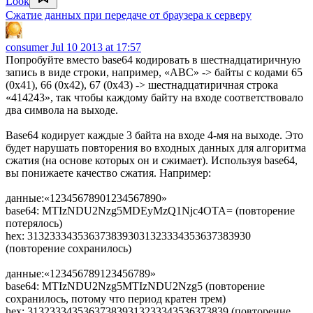
Look
Сжатие данных при передаче от браузера к серверу
consumer
Jul 10 2013 at 17:57
Попробуйте вместо base64 кодировать в шестнадцатиричную
запись в виде строки, например, «ABC» -> байты с кодами 65
(0x41), 66 (0x42), 67 (0x43) -> шестнадцатиричная строка
«414243», так чтобы каждому байту на входе соответствовало
два символа на выходе.
Base64 кодирует каждые 3 байта на входе 4-мя на выходе. Это
будет нарушать повторения во входных данных для алгоритма
сжатия (на основе которых он и сжимает). Используя base64,
вы понижаете качество сжатия. Например:
данные:«12345678901234567890»
base64: MTIzNDU2Nzg5MDEyMzQ1Njc4OTA= (повторение
потерялось)
hex: 3132333435363738393031323334353637383930
(повторение сохранилось)
данные:«123456789123456789»
base64: MTIzNDU2Nzg5MTIzNDU2Nzg5 (повторение
сохранилось, потому что период кратен трем)
hex: 313233343536373839313233343536373839 (повторение