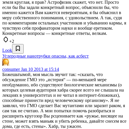
земля круглая, я прав? Астрофизик скажет, что нет. Просто
если бы Вы задали конкретный вопрос, объяснили бы, что
именно кажется Вам кажется невероятным, я бы объяснил в
меру собственного понимания, с удовольствием. А так, судя
по комментариям остальных участников и убыванию кармы, я
чувствую себя профанатором науки и вообще еретиком.
Конкретные вопросы — конкретные ответы, велкам.
+2
Look
Углеродные нанотрубки опасны, как асбест
consumer
Jan 10 2013 at 15:14
Божешьтымой, моя мысль звучит так: «сказать, что
обсуждение ГМО это „истерия“ — по-меньшей мере
необдуманно, ибо существуют биологические механизмы (о
которых целевая аудитория хабра скорее всего не слышала на
лекциях в университетах и не читал в интернет-бложиках),
способные принести вред человеческому организму». Я не
заявлял, что ГМО сделает Вас мутантами или заразит раком, я
сам так не считаю. А мои попытки помочь разобраться и
расширить кругозор Вы рсцениваете как «ружье, висящее на
стене, может взять маньяк и убить ребенка, давайте снесем все
дома, где есть, стены». Хабр, ты ужасен.