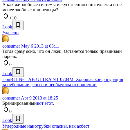
А как же злобные системы искусственного интеллекта и не
менее злобные пришельцы?
+10
Look
Удалено
consumer
May 6 2013 at 03:11
Тогда сразу ясно, что он лжец. Останется только правдивый
парень.
0
Look
iconBIT NetTAB ULTRA NT-0704M: Хорошая конфигурация
за небольшие деньги в необычном исполнении
consumer
Apr 9 2013 at 18:25
Брендированный
вот этот
.
0
Look
Углеродные нанотрубки опасны, как асбест