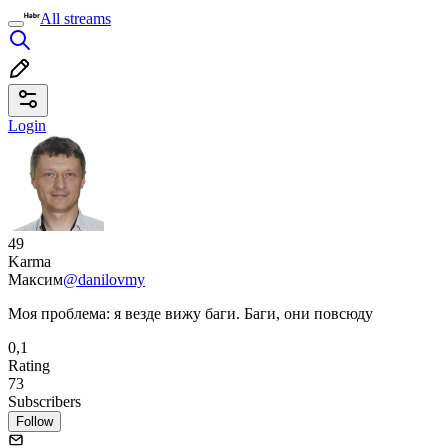
All streams
Login
49
Karma
Максим
@danilovmy
Моя проблема: я везде вижу баги. Баги, они повсюду
0,1
Rating
73
Subscribers
Follow