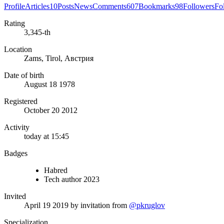
Profile
Articles
10
Posts
News
Comments
607
Bookmarks
98
Followers
Fo
Rating
3,345-th
Location
Zams, Tirol, Австрия
Date of birth
August 18 1978
Registered
October 20 2012
Activity
today at 15:45
Badges
Habred
Tech author 2023
Invited
April 19 2019
by invitation from
@pkruglov
Specialization