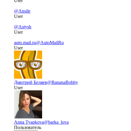
User
@Ansile
User
@Astysh
User
auto.mail.ru
@AutoMailRu
User
Дмитрий Беляев
@BananaBobby
User
Anna Tyapkova
@barka_lova
Пользователь