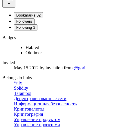
Bookmarks
32
Followers
Following
3
Badges
Habred
Oldtimer
Invited
May 15 2012
by invitation from
@gorl
Belongs to hubs
*nix
Solidity
Tarantool
Децентрализованные сети
Информационная безопасность
Криптовалюты
Криптография
Управление продуктом
Управление проектами