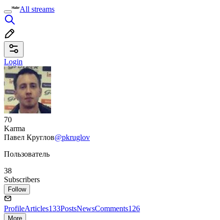
All streams
Login
70
Karma
Павел Круглов
@pkruglov
Пользователь
38
Subscribers
Follow
Profile
Articles
133
Posts
News
Comments
126
More