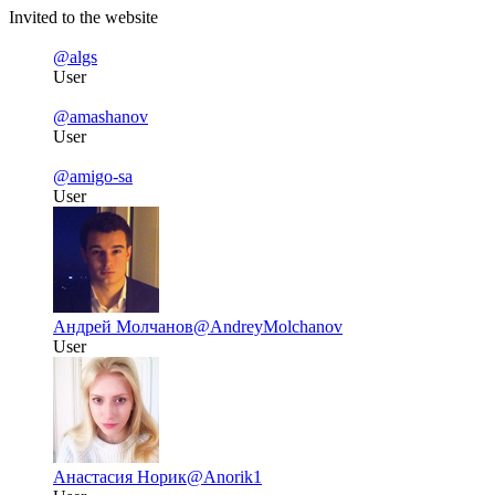
Invited to the website
@algs
User
@amashanov
User
@amigo-sa
User
Андрей Молчанов
@AndreyMolchanov
User
Анастасия Норик
@Anorik1