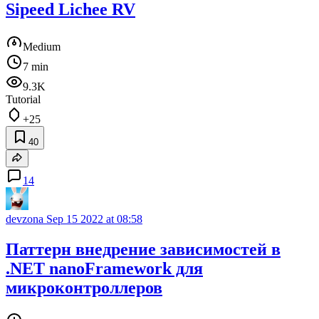
Sipeed Lichee RV
Medium
7 min
9.3K
Tutorial
+25
40
14
devzona
Sep 15 2022 at 08:58
Паттерн внедрение зависимостей в
.NET nanoFramework для
микроконтроллеров