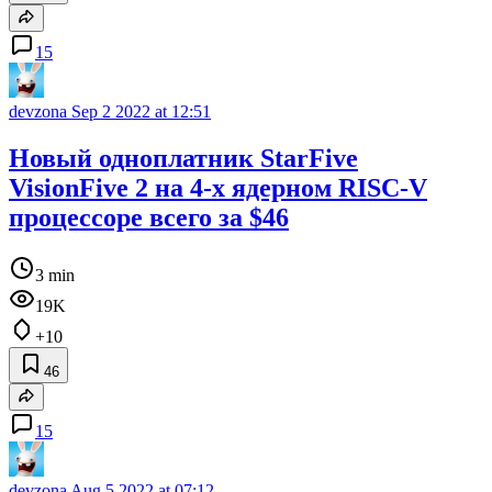
15
devzona
Sep 2 2022 at 12:51
Новый одноплатник StarFive
VisionFive 2 на 4-х ядерном RISC-V
процессоре всего за $46
3 min
19K
+10
46
15
devzona
Aug 5 2022 at 07:12