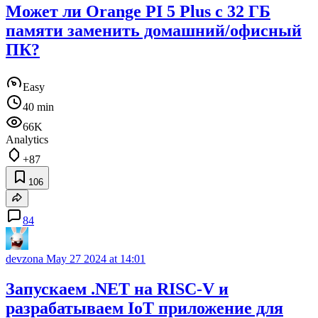
Может ли Orange PI 5 Plus с 32 ГБ
памяти заменить домашний/офисный
ПК?
Easy
40 min
66K
Analytics
+87
106
84
devzona
May 27 2024 at 14:01
Запускаем .NET на RISC-V и
разрабатываем IoT приложение для