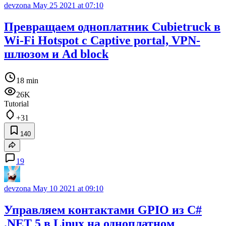
devzona
May 25 2021 at 07:10
Превращаем одноплатник Cubietruck в
Wi-Fi Hotspot с Captive portal, VPN-
шлюзом и Ad block
18 min
26K
Tutorial
+31
140
19
devzona
May 10 2021 at 09:10
Управляем контактами GPIO из C#
.NET 5 в Linux на одноплатном