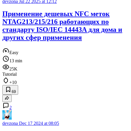
devzona
Jul 22 2025 at 12:12
Применение дешевых NFC меток
NTAG213/215/216 работающих по
стандарту ISO/IEC 14443A для дома и
других сфер применения
Easy
13 min
25K
Tutorial
+10
69
2
devzona
Dec 17 2024 at 08:05