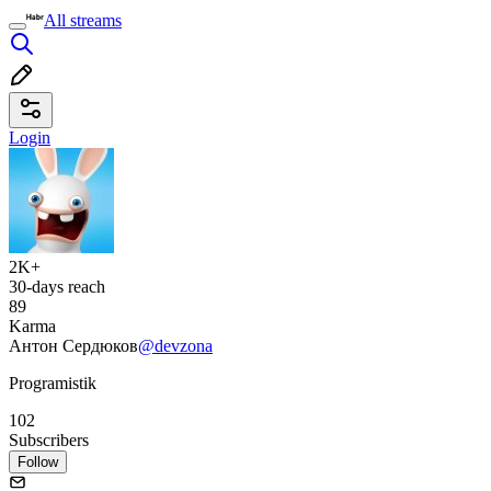
All streams
Login
2K+
30-days reach
89
Karma
Антон Сердюков
@devzona
Programistik
102
Subscribers
Follow