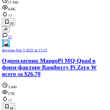
11 min
4.8K
+7
29
12
devzona
Sep 5 2022 at 15:15
Одноплатник MangoPi MQ-Quad в
форм-факторе Raspberry Pi Zero W
всего за $26.70
3 min
17K
+7
44