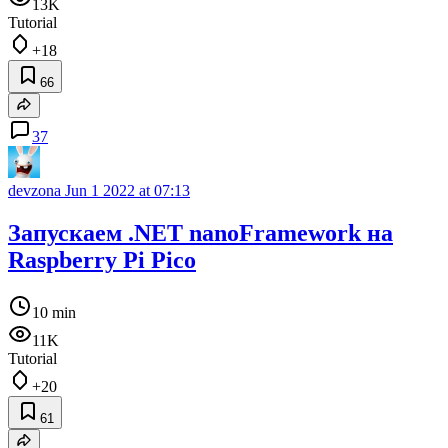
13K
Tutorial
+18
66
37
devzona
Jun 1 2022 at 07:13
Запускаем .NET nanoFramework на
Raspberry Pi Pico
10 min
11K
Tutorial
+20
61