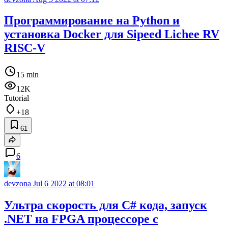
Программирование на Python и
установка Docker для Sipeed Lichee RV
RISC-V
15 min
12K
Tutorial
+18
61
6
devzona
Jul 6 2022 at 08:01
Ультра скорость для C# кода, запуск
.NET на FPGA процессоре с