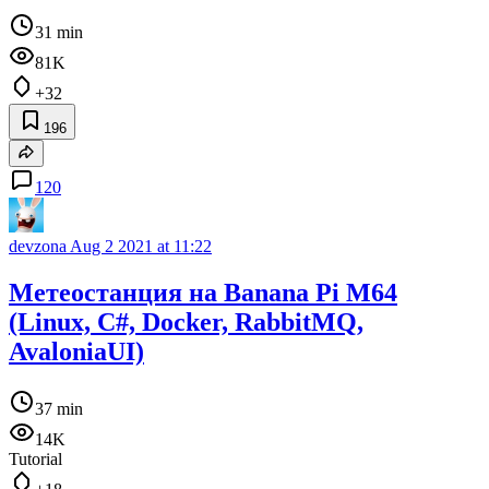
31 min
81K
+32
196
120
devzona
Aug 2 2021 at 11:22
Метеостанция на Banana Pi M64
(Linux, C#, Docker, RabbitMQ,
AvaloniaUI)
37 min
14K
Tutorial