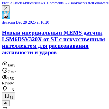
Profile
Articles
49
Posts
News
1
Comments
677
Bookmarks
369
Followers
devzona
Dec 29 2025 at 16:20
Новый инерциальный MEMS-датчик
LSM6DSV320X от ST c искусственным
интеллектом для распознавания
активности и ударов
Easy
7 min
15K
Review
+15
31