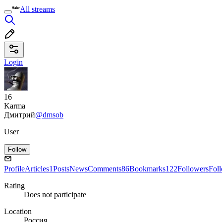
All streams
Login
16
Karma
Дмитрий
@dmsob
User
Follow
Profile
Articles
1
Posts
News
Comments
86
Bookmarks
122
Followers
Fol
Rating
Does not participate
Location
Россия