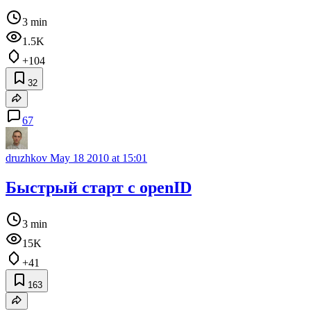
3 min
1.5K
+104
32
67
druzhkov
May 18 2010 at 15:01
Быстрый старт с openID
3 min
15K
+41
163