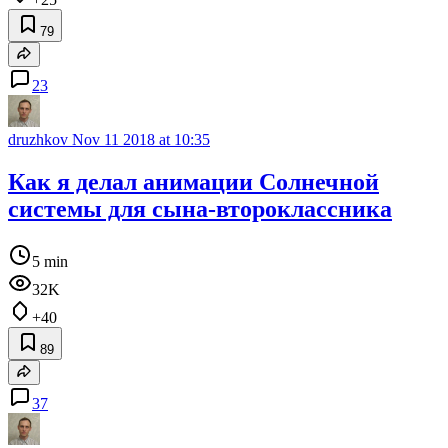
79
23
druzhkov
Nov 11 2018 at 10:35
Как я делал анимации Солнечной
системы для сына-второклассника
5 min
32K
+40
89
37