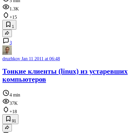
3 min
1.3K
+15
1
3
druzhkov
Jan 11 2011 at 06:48
Тонкие клиенты (linux) из устаревших
компьютеров
4 min
37K
+18
91