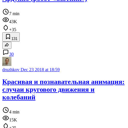
7 min
43K
+35
131
30
druzhkov
Dec 23 2018 at 18:59
Красивая и познавательная анимация:
случаи кругового движения и
колебаний
4 min
15K
+25