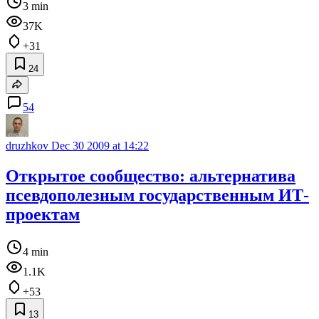
3 min
37K
+31
24
54
druzhkov
Dec 30 2009 at 14:22
Открытое сообщество: альтернатива
псевдополезным государственным ИТ-
проектам
4 min
1.1K
+53
13