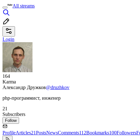
All streams
Login
164
Karma
Александр Дружков
@druzhkov
php-программист, инженер
21
Subscribers
Follow
Profile
Articles
21
Posts
News
Comments
112
Bookmarks
100
Followers
F