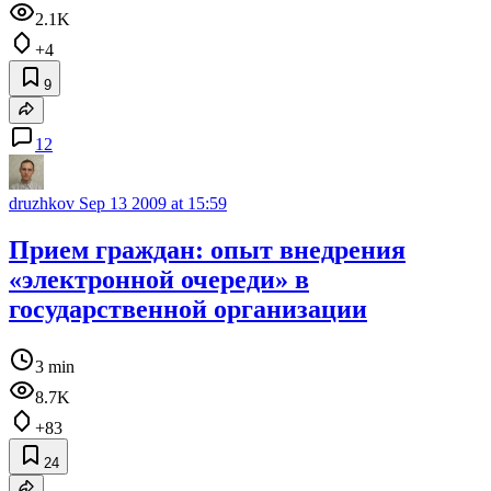
2.1K
+4
9
12
druzhkov
Sep 13 2009 at 15:59
Прием граждан: опыт внедрения
«электронной очереди» в
государственной организации
3 min
8.7K
+83
24