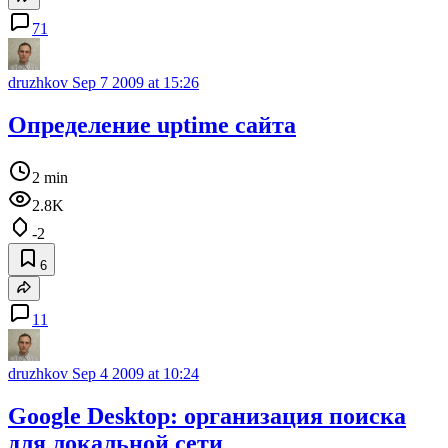
71
druzhkov
Sep 7 2009 at 15:26
Определение uptime сайта
2 min
2.8K
-2
6
11
druzhkov
Sep 4 2009 at 10:24
Google Desktop: организация поиска
для локальной сети