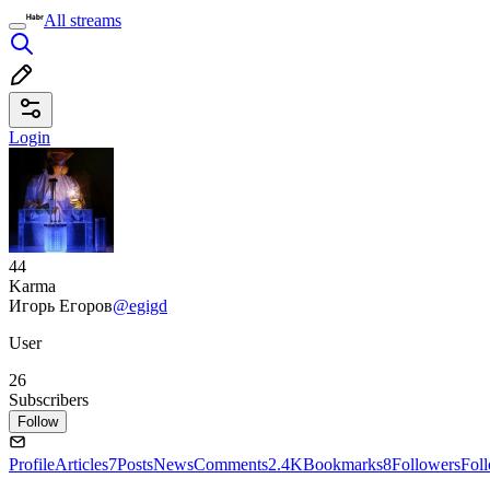
All streams
Login
44
Karma
Игорь Егоров
@egigd
User
26
Subscribers
Follow
Profile
Articles
7
Posts
News
Comments
2.4K
Bookmarks
8
Followers
Fol