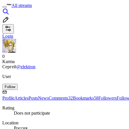
All streams
Login
0
Karma
Сергей
@elektron
User
Follow
Profile
Articles
Posts
News
Comments
32
Bookmarks
58
Followers
Follo
Rating
Does not participate
Location
Россия