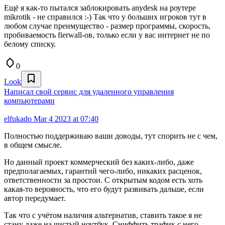
Ещё я как-то пытался заблокировать anydesk на роутере
mikrotik - не справился :-) Так что у больших игроков тут в
любом случае преимущество - размер программы, скорость,
пробиваемость fierwall-ов, только если у вас интернет не по
белому списку.
0
Look
Написал свой сервис для удаленного управления
компьютерами
elfukado
Mar 4 2023 at 07:40
Полностью поддерживаю ваши доводы, тут спорить не с чем,
в общем смысле.
Но данный проект коммерческий без каких-либо, даже
предполагаемых, гарантий чего-либо, никаких расценок,
ответственности за простои. С открытым кодом есть хоть
какая-то верояность, что его будут развивать дальше, если
автор передумает.
Так что с учётом наличия альтернатив, ставить такое я не
стану даже на чистый ноутбук. Сниффить трафик с него