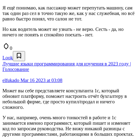
Я ещё понимаю, как пассажир может перепутать машину, сам
так один раз сел в точно такую же, как у нас служебная, но всё
равно быстро понял, что салон не тот.
Но как водитель может не узнать - не верю. Сесть - да, но
ничего не понять и спокойно поехать - нет.
0
Look
Лучшие языки программирования для изучения в 2023 году |
Голосование
elfukado
Mar 16 2023 at 03:08
Может вы себе представляете консультанта 1с, который
обновит платформу, поможет настроить отчёт бухгалтеру в
небольшой фирме, где просто купил/продал и ничего
сложного.
У нас, например, очень много тонкостей в работе и 1с
занимается именно программист, который пишет и изменяет
код по запросам руководства. Не вижу никакой разницы с
другими программистами, работающими в больших проектах.