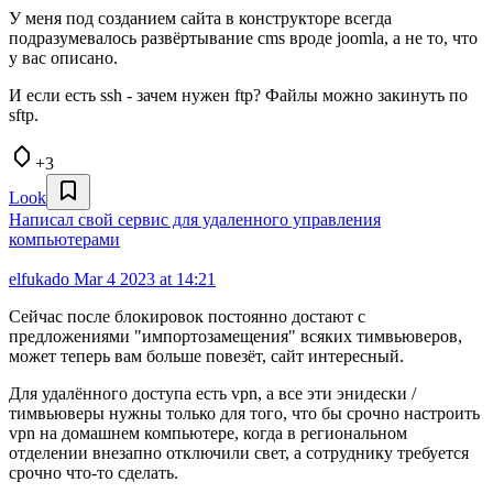
У меня под созданием сайта в конструкторе всегда
подразумевалось развёртывание cms вроде joomla, а не то, что
у вас описано.
И если есть ssh - зачем нужен ftp? Файлы можно закинуть по
sftp.
+3
Look
Написал свой сервис для удаленного управления
компьютерами
elfukado
Mar 4 2023 at 14:21
Сейчас после блокировок постоянно достают с
предложениями "импортозамещения" всяких тимвьюверов,
может теперь вам больше повезёт, сайт интересный.
Для удалённого доступа есть vpn, а все эти энидески /
тимвьюверы нужны только для того, что бы срочно настроить
vpn на домашнем компьютере, когда в региональном
отделении внезапно отключили свет, а сотруднику требуется
срочно что-то сделать.