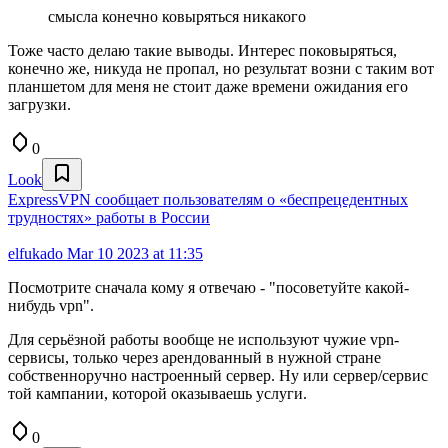
смысла конечно ковыряться никакого
Тоже часто делаю такие выводы. Интерес поковыряться,
конечно же, никуда не пропал, но результат возни с таким вот
планшетом для меня не стоит даже времени ожидания его
загрузки.
0
Look
ExpressVPN сообщает пользователям о «беспрецедентных
трудностях» работы в России
elfukado
Mar 10 2023 at 11:35
Посмотрите сначала кому я отвечаю - "посоветуйте какой-
нибудь vpn".
Для серьёзной работы вообще не используют чужие vpn-
сервисы, только через арендованный в нужной стране
собственноручно настроенный сервер. Ну или сервер/сервис
той кампании, которой оказываешь услуги.
0