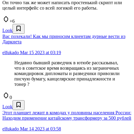
Он точно так же может написать простенький скрипт или
целый интерфейс со всей логикой его работы.
+6
Look
Вас похекали! Как мы приносим клиентам дурные вести из
Даркнета
elfukado
Mar 15 2023 at 03:19
Недавно бывший разведчик в ютюбе рассказывал,
что в советское время возвращаясь из заграничных
командировок дипломаты и разведчики привозили
писчую бумагу, канцелярские принадлежности и
тонер ?
0
Look
Этот планшет лежит в комодах у половины населения России:
Находим применение китайскому трансформеру за 500 рублей
elfukado
Mar 14 2023 at 03:58