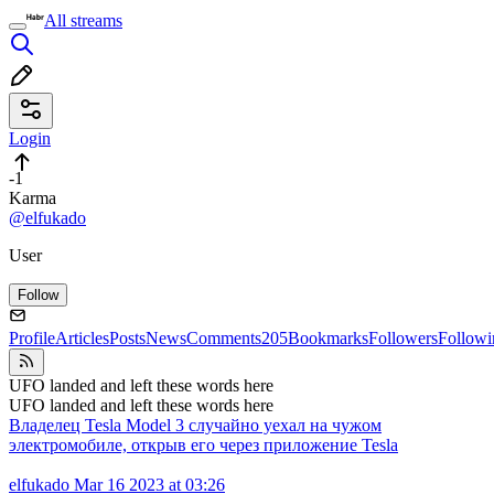
All streams
Login
-1
Karma
@elfukado
User
Follow
Profile
Articles
Posts
News
Comments
205
Bookmarks
Followers
Followi
UFO landed and left these words here
UFO landed and left these words here
Владелец Tesla Model 3 случайно уехал на чужом
электромобиле, открыв его через приложение Tesla
elfukado
Mar 16 2023 at 03:26