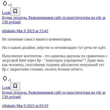
+1
Look
Будни техпода. Разворачиваем сайт из конструктора на vds за
130 рублей
elfukado
Mar 9 2023 at 15:42
Не понимаю смысл вашего комментария.
Ни о каком дизайне, вёрстке и оптимизации тут речи не идёт.
Наполнение контентом - это админка джумлы по сравнению с
загрузкой html через ftp - "некоторое упрощение"? Даже мне,
как человеку, способному поднять абсолютно ненужный тут
ftp с закрытыми глазами, сказать больше нечего.
-1
Look
Будни техпода. Разворачиваем сайт из конструктора на vds за
130 рублей
elfukado
Mar 9 2023 at 03:19