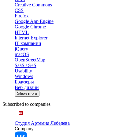
Creative Commons
CSS
Firefox
Google App Engine
Google Chrome
HTML
Internet Explorer
IT-компании
jQuery
macOS
OpenStreetMap
SaaS / S+S
Usability
Windows
Браузеры
Веб-дизайн
Show more
Subscribed to companies
Студия Артемия Лебедева
Company