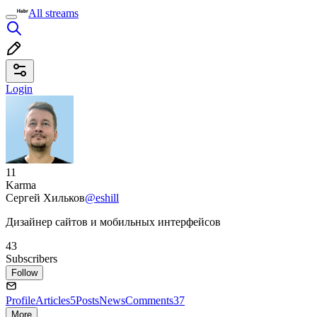
All streams
Login
11
Karma
Сергей Хильков
@eshill
Дизайнер сайтов и мобильных интерфейсов
43
Subscribers
Follow
Profile
Articles
5
Posts
News
Comments
37
More