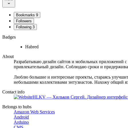
Bookmarks
9
Followers
Following
3
Badges
Habred
About
Разрабатываю дизайн сайтов и мобильных приложений с 2
привлекательный дизайн. Соблюдаю сроки и придержива
Люблю большие и интересные проекты, стараясь улучшить
небольшими коллективами энтузиастов. Нахожу общий я
Contact info
HLKV — Хильков Сергей. Дизайнер интерфейс
Belongs to hubs
Amazon Web Services
Android
Arduino
CMS