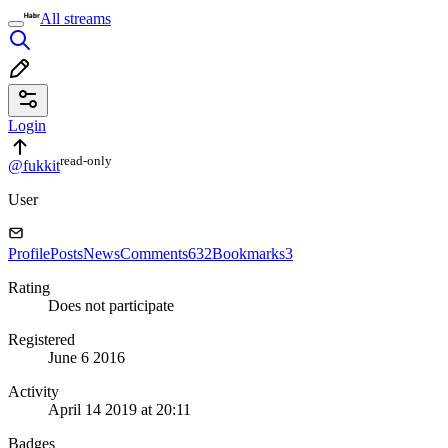
All streams
Login
read⁠-⁠only
@fukkit
User
Profile
Posts
News
Comments
632
Bookmarks
3
Rating
Does not participate
Registered
June 6 2016
Activity
April 14 2019 at 20:11
Badges