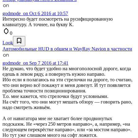
godmode_on
Oct 6 2016 at 10:57
Интересно будет посмотреть на русифицированную
клавиатуру. А точнее, на букву К.
0
Look
Автомобильные HUD в общем и WayRay Navion в частности
godmode_on
Sep 7 2016 at 17:41
Не думаю, что будет удобно на многополосной дороге, когда
едешь в левом ряду, а повернуть нужно направо.
Ибо если я полагаюсь на эти стрелочки на дороге, то считаю,
что они верно всё покажут и меня довезут. И тут появляется
проблема точности позиционирования.
Т.о. мне кажется, что стрелочки будут условными.
На счёт того, что они могут мешать обзору — говорить рано,
надо смотреть живьём.
А от навигатора мне не хватает более продвинутых
подсказок. Не «через 250 метров направо», а, например, «на
следующем перекрёстке направо», или «за мостом направо».
Но тут уже слишком много на софт ложится.