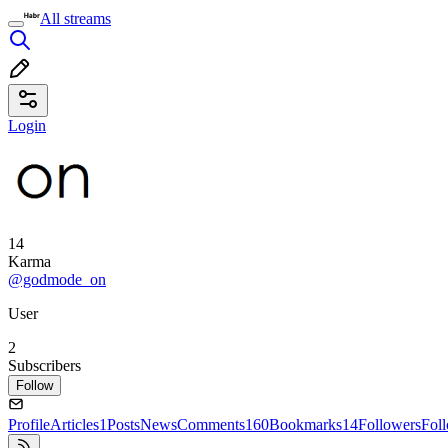
All streams
Login
14
Karma
@godmode_on
User
2
Subscribers
Follow
Profile
Articles
1
Posts
News
Comments
160
Bookmarks
14
Followers
Fol