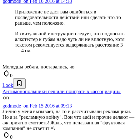
godmode_on
Feb 16 2016 at 14:18
Приложение не даст вам ошибиться в
последовательности действий или сделать что-то
раньше, чем положено.
Из визуальной инструкции следует, что подносить
алкотестер к губам надо чуть ли не вплотную, хотя
текстом рекомендуется выдерживать расстояние 3
— 4 см.
Молодцы ребята, постарались, чо
0
Look
Антимонопольщики решили поиграть в «ассоциации»
godmode_on
Feb 15 2016 at 09:13
Лично у меня вызывает, на то и рассчитывали рекламщики.
Но я за "рекламную войну". Вон что audi и прочие делают —
аж приятно смотреть! Жаль, что неназванная "фруктовая
компания" не ответит =\
0