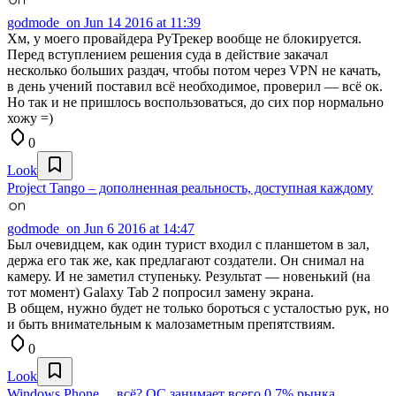
godmode_on
Jun 14 2016 at 11:39
Хм, у моего провайдера РуТрекер вообще не блокируется.
Перед вступлением решения суда в действие закачал
несколько больших раздач, чтобы потом через VPN не качать,
в день учений поставил всё необходимое, проверил — всё ок.
Но так и не пришлось воспользоваться, до сих пор нормально
хожу =)
0
Look
Project Tango – дополненная реальность, доступная каждому
godmode_on
Jun 6 2016 at 14:47
Был очевидцем, как один турист входил с планшетом в зал,
держа его так же, как предлагают создатели. Он снимал на
камеру. И не заметил ступеньку. Результат — новенький (на
тот момент) Galaxy Tab 2 попросил замену экрана.
В общем, нужно будет не только бороться с усталостью рук, но
и быть внимательным к малозаметным препятствиям.
0
Look
Windows Phone… всё? ОС занимает всего 0,7% рынка