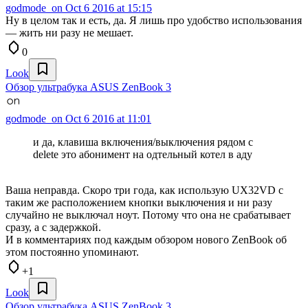
godmode_on
Oct 6 2016 at 15:15
Ну в целом так и есть, да. Я лишь про удобство использования
— жить ни разу не мешает.
0
Look
Обзор ультрабука ASUS ZenBook 3
godmode_on
Oct 6 2016 at 11:01
и да, клавиша включения/выключения рядом с
delete это абонимент на одтельный котел в аду
Ваша неправда. Скоро три года, как использую UX32VD с
таким же расположением кнопки выключения и ни разу
случайно не выключал ноут. Потому что она не срабатывает
сразу, а с задержкой.
И в комментариях под каждым обзором нового ZenBook об
этом постоянно упоминают.
+1
Look
Обзор ультрабука ASUS ZenBook 3