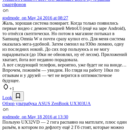
смартфонов
godmode_on
May 24 2016 at 08:27
Жаль, хорошая система помирает. Когда только появились
первые видео с демонстрацией MetroUI (ещё на заре Android),
то отнёсся скептически. Но потом в магазине потыкал в
Samsung Omnia W и почти сразу купил его. Для меня система
оказалась мега-удобной. Затем сменил на 930ю люмию, одну
из последних нокий. До сих пор пользуюсь и не могу
нарадоваться (до 10ки не обновлял, ну её лесом). Приложений
хватает, йота вот недавно порадовала.
А вот следующий телефон, вероятно, уже будет не на винде…
Впрочем, поживём — увидим. Но глядя на работу 10ки по
отзывам и у друзей — чет не верится в оптимистичное
будущее.
+1
Look
Обзор ультрабука ASUS ZenBook UX303UA
godmode_on
May 18 2016 at 13:30
Пользую UX32VD — 2 гига распаяно на матплате, плюс один
разъём, в котором по дефлоту ещё 2 Гб стоят, которые можно