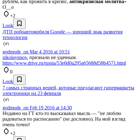
рублём, как прожить в кризис,
антикризисная молитва
»
О__о
+2
Look
ДТП робоавтомобиля Google — хороший знак развития
технологии
godmode_on
Mar 4 2016 at 10:51
nikolaynnov
, признали не удачным.
https://www.drive.ru/russia/53e0d0a295a65688d58b4571.html
0
Look
7 самых странных вещей, которые предлагают гипермаркеты
электроники на 23 февраля
godmode_on
Feb 19 2016 at 14:30
Недавно на ГТ кто-то высказывал мысль — "не люблю
радоваться по расписанию" (не дословно). На мой взгляд
очень точно!
+2