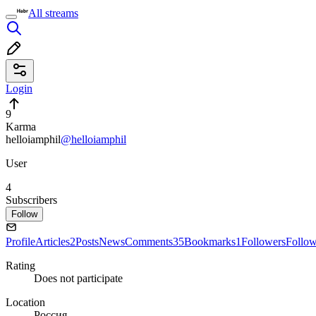
All streams
Login
9
Karma
helloiamphil
@helloiamphil
User
4
Subscribers
Follow
Profile
Articles
2
Posts
News
Comments
35
Bookmarks
1
Followers
Follo
Rating
Does not participate
Location
Россия