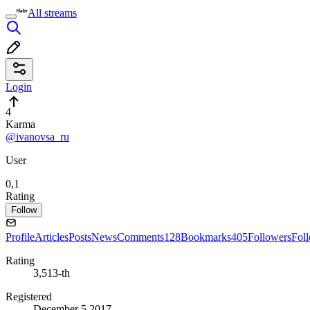
All streams
Login
4
Karma
@ivanovsa_ru
User
0,1
Rating
Follow
Profile
Articles
Posts
News
Comments
128
Bookmarks
405
Followers
Fol
Rating
3,513-th
Registered
December 5 2017