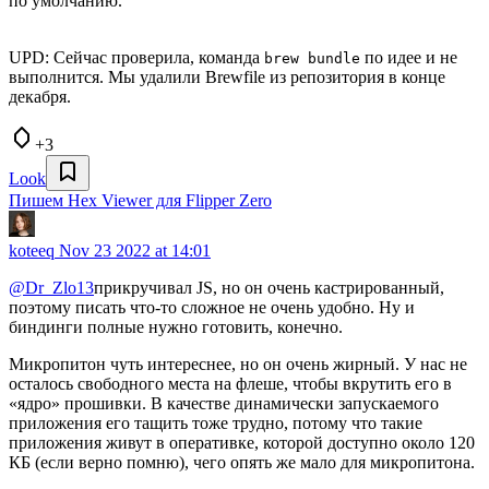
по умолчанию.
UPD: Сейчас проверила, команда
по идее и не
brew bundle
выполнится. Мы удалили Brewfile из репозитория в конце
декабря.
+3
Look
Пишем Hex Viewer для Flipper Zero
koteeq
Nov 23 2022 at 14:01
@Dr_Zlo13
прикручивал JS, но он очень кастрированный,
поэтому писать что-то сложное не очень удобно. Ну и
биндинги полные нужно готовить, конечно.
Микропитон чуть интереснее, но он очень жирный. У нас не
осталось свободного места на флеше, чтобы вкрутить его в
«ядро» прошивки. В качестве динамически запускаемого
приложения его тащить тоже трудно, потому что такие
приложения живут в оперативке, которой доступно около 120
КБ (если верно помню), чего опять же мало для микропитона.