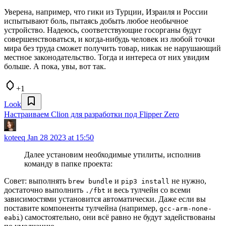
Уверена, например, что гики из Турции, Израиля и России
испытывают боль, пытаясь добыть любое необычное
устройство. Надеюсь, соответствующие госорганы будут
совершенствоваться, и когда-нибудь человек из любой точки
мира без труда сможет получить товар, никак не нарушающий
местное законодательство. Тогда и интереса от них увидим
больше. А пока, увы, вот так.
+1
Look
Настраиваем Clion для разработки под Flipper Zero
koteeq
Jan 28 2023 at 15:50
Далее установим необходимые утилиты, исполнив
команду в папке проекта:
Совет: выполнять
и
не нужно,
brew bundle
pip3 install
достаточно выполнить
и весь тулчейн со всеми
./fbt
зависимостями установится автоматически. Даже если вы
поставите компоненты тулчейна (например,
gcc-arm-none-
) самостоятельно, они всё равно не будут задействованы
eabi