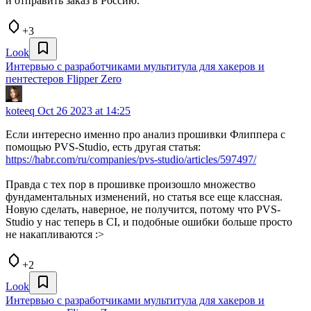
и отправить заказ в Россию.
+3
Look
Интервью с разработчиками мультитула для хакеров и
пентестеров Flipper Zero
koteeq
Oct 26 2023 at 14:25
Если интересно именно про анализ прошивки Флиппера с
помощью PVS-Studio, есть другая статья:
https://habr.com/ru/companies/pvs-studio/articles/597497/
Правда с тех пор в прошивке произошло множество
фундаментальных изменений, но статья все еще классная.
Новую сделать, наверное, не получится, потому что PVS-
Studio у нас теперь в CI, и подобные ошибки больше просто
не накапливаются :>
+2
Look
Интервью с разработчиками мультитула для хакеров и