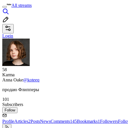
All streams
Login
58
Karma
Anna Oake
@koteeq
продаю Флипперы
101
Subscribers
Follow
Profile
Articles
2
Posts
News
Comments
145
Bookmarks
1
Followers
Foll