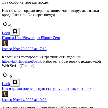
Луа особо не трогали вроде.
Как по мне, гораздо перспективнее компилируемые языки
вроде Rust или Go (через tinygo).
+1
Look
Пишем Hex Viewer для Flipper Zero
koteeq
Nov 20 2022 at 17:13
Класс! Для тестирования графики есть удобный
https://lab.flipper.net/paint
. Работает в браузерах с поддержкой
Web Serial (Chrome).
+6
Look
Как я делаю опенсорсную статусную панель «я занят»
koteeq
Nov 14 2022 at 19:23
А что если добавить 2 (или более) USB-порта с разных