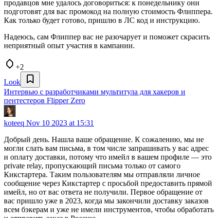
продавцов мне удалось договориться: к понедельнику они
подготовят для вас промокод на полную стоимость Флиппера.
Как только будет готово, пришлю в ЛС код и инструкцию.
Надеюсь, сам Флиппер вас не разочарует и поможет скрасить
неприятный опыт участия в кампании.
+2
Look
Интервью с разработчиками мультитула для хакеров и
пентестеров Flipper Zero
koteeq
Nov 10 2023 at 15:31
Добрый день. Нашла ваше обращение. К сожалению, мы не
могли слать вам письма, в том числе запрашивать у вас адрес
и оплату доставки, потому что имейл в вашем профиле — это
private relay, пропускающий письма только от самого
Кикстартера. Таким пользователям мы отправляли личное
сообщение через Кикстартер с просьбой предоставить прямой
имейл, но от вас ответа не получили. Первое обращение от
вас пришло уже в 2023, когда мы закончили доставку заказов
всем бэкерам и уже не имели инструментов, чтобы обработать