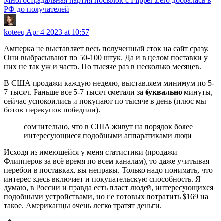
Многострадальная партия посылок с Flipper Zero добралась в
РФ до получателей
koteeq
Apr 4 2023 at 10:57
Амперка не выставляет весь полученный сток на сайт сразу.
Они выбрасывают по 50-100 штук. Да и в целом поставки у
них не так уж и часто. По тысяче раз в несколько месяцев.
В США продажи каждую неделю, выставляем минимум по 5-
7 тысяч. Раньше все 5-7 тысяч сметали за
буквально
минуты,
сейчас успокоились и покупают по тысяче в день (плюс мы
ботов-перекупов победили).
сомнительно, что в США живут на порядок более
интересующиеся подобными аппаратиками люди
Исходя из имеющейся у меня статистики (продажи
Флипперов за всё время по всем каналам), то даже учитывая
перебои в поставках, вы неправы. Только надо понимать, что
интерес здесь включает и покупательскую способность. Я
думаю, в России и правда есть пласт людей, интересующихся
подобными устройствами, но не готовых потратить $169 на
такое. Американцы очень легко тратят деньги.