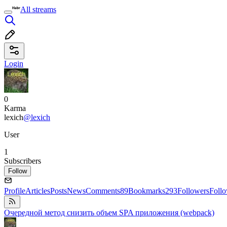
All streams
Login
0
Karma
lexich
@lexich
User
1
Subscribers
Follow
Profile
Articles
Posts
News
Comments
89
Bookmarks
293
Followers
Foll
Очередной метод снизить объем SPA приложения (webpack)