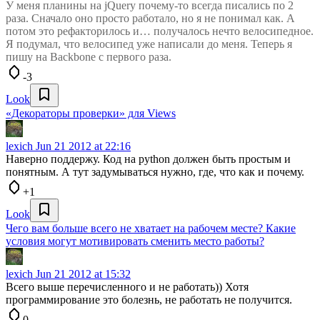
У меня планины на jQuery почему-то всегда писались по 2
раза. Сначало оно просто работало, но я не понимал как. А
потом это рефакторилось и… получалось нечто велосипедное.
Я подумал, что велосипед уже написали до меня. Теперь я
пишу на Backbone с первого раза.
-3
Look
«Декораторы проверки» для Views
lexich
Jun 21 2012 at 22:16
Наверно поддержу. Код на python должен быть простым и
понятным. А тут задумываться нужно, где, что как и почему.
+1
Look
Чего вам больше всего не хватает на рабочем месте? Какие
условия могут мотивировать сменить место работы?
lexich
Jun 21 2012 at 15:32
Всего выше перечисленного и не работать)) Хотя
программирование это болезнь, не работать не получится.
0