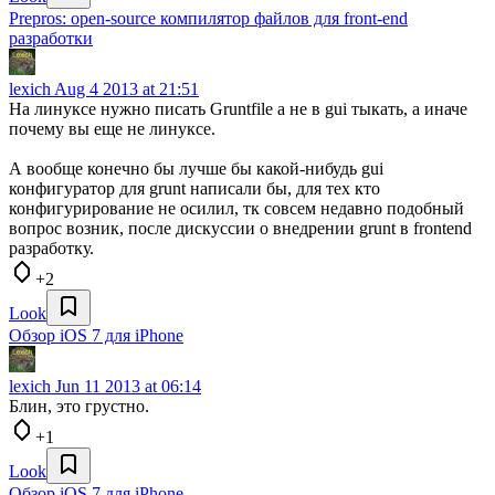
Prepros: open-source компилятор файлов для front-end
разработки
lexich
Aug 4 2013 at 21:51
На линуксе нужно писать Gruntfile а не в gui тыкать, а иначе
почему вы еще не линуксе.
А вообще конечно бы лучше бы какой-нибудь gui
конфигуратор для grunt написали бы, для тех кто
конфигурирование не осилил, тк совсем недавно подобный
вопрос возник, после дискуссии о внедрении grunt в frontend
разработку.
+2
Look
Обзор iOS 7 для iPhone
lexich
Jun 11 2013 at 06:14
Блин, это грустно.
+1
Look
Обзор iOS 7 для iPhone