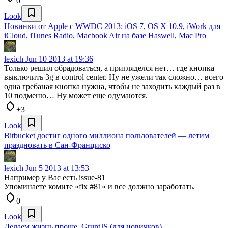
0
Look
Новинки от Apple с WWDC 2013: iOS 7, OS X 10.9, iWork для
iCloud, iTunes Radio, Macbook Air на базе Haswell, Mac Pro
lexich
Jun 10 2013 at 19:36
Только решил обрадоваться, а пригляделся нет… где кнопка
выключить 3g в control center. Ну не ужели так сложно… всего
одна гребаная кнопка нужна, чтобы не заходить каждый раз в
10 подменю… Ну может еще одумаются.
+3
Look
Bitbucket достиг одного миллиона пользователей — летим
праздновать в Сан-Франциско
lexich
Jun 5 2013 at 13:53
Например у Вас есть issue-81
Упоминаете комите «fix #81» и все должно заработать.
0
Look
Делаем жизнь проще, GruntJS (для новичков)