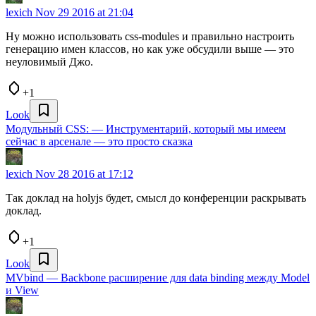
lexich
Nov 29 2016 at 21:04
Ну можно использовать css-modules и правильно настроить
генерацию имен классов, но как уже обсудили выше — это
неуловимый Джо.
+1
Look
Модульный CSS: — Инструментарий, который мы имеем
сейчас в арсенале — это просто сказка
lexich
Nov 28 2016 at 17:12
Так доклад на holyjs будет, смысл до конференции раскрывать
доклад.
+1
Look
MVbind — Backbone расширение для data binding между Model
и View