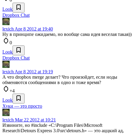
Look
Dropbox Chat
lexich
Apr 8 2012 at 19:40
Ну в принципе ожидаемо, но вообще сама идея веселая такая))
0
Look
Dropbox Chat
lexich
Apr 8 2012 at 19:19
А что dropbox merge делает? Что произойдет, если ноды
обменяются сообщениями в одно и тоже время?
+4
Look
Хуки — это просто
lexich
Mar 22 2012 at 10:21
Извините, но #include «C:\Program Files\Microsoft
Research\Detours Express 3.0\src\detours.h» — это аццкий ад,