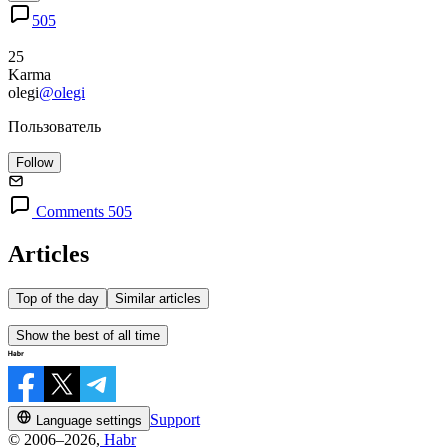
505
25
Karma
olegi
@olegi
Пользователь
Follow
Comments 505
Articles
Top of the day
Similar articles
Show the best of all time
Support
Language settings
© 2006–2026,
Habr