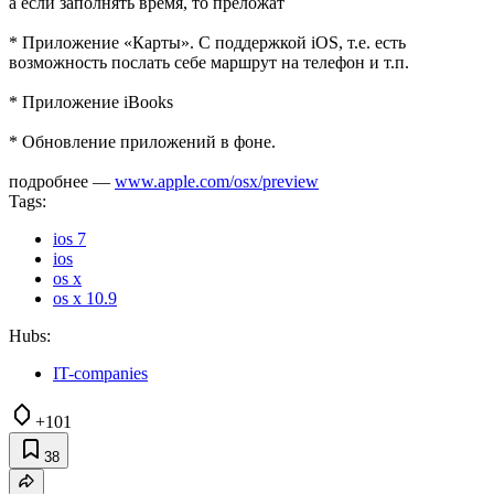
а если заполнять время, то преложат
* Приложение «Карты». С поддержкой iOS, т.е. есть
возможность послать себе маршрут на телефон и т.п.
* Приложение iBooks
* Обновление приложений в фоне.
подробнее —
www.apple.com/osx/preview
Tags:
ios 7
ios
os x
os x 10.9
Hubs:
IT-companies
+101
38