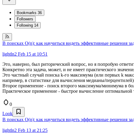
Bookmarks
36
Followers
Following
14
В поисках O(n): как научиться видеть эффективные решения за
lightln2
Feb 15 at 10:51
Это, наверно, был риторический вопрос, но я попробую ответи
Конкретно эта задача, может, и не имеет практического значе
Это частный случай поиска k-го максимума (или первых k макси
например, в статистике для вычисления медианы/перцентилей)
Второе применение - поиск второго максимума/минимума в бол
Практическое применение - быстрое вычисление оптимальной тра
0
Look
В поисках O(n): как научиться видеть эффективные решения за
lightln2
Feb 13 at 21:25