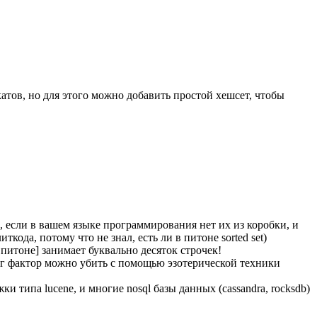
катов, но для этого можно добавить простой хешсет, чтобы
, если в вашем языке программирования нет их из коробки, и
ода, потому что не знал, есть ли в питоне sorted set)
питоне] занимает буквально десяток строчек!
 лог фактор можно убить с помощью эзотерической техники
и типа lucene, и многие nosql базы данных (cassandra, rocksdb)