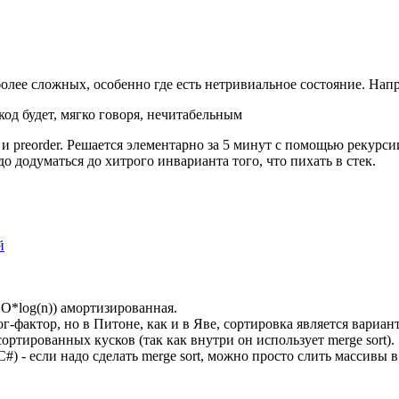
более сложных, особенно где есть нетривиальное состояние. Нап
 код будет, мягко говоря, нечитабельным
 и preorder. Решается элементарно за 5 минут с помощью рекурсии
до додуматься до хитрого инварианта того, что пихать в стек.
й
 O*log(n)) амортизированная.
ог-фактор, но в Питоне, как и в Яве, сортировка является вариа
ртированных кусков (так как внутри он использует merge sort).
) - если надо сделать merge sort, можно просто слить массивы в