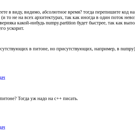
те в виду, видимо, абсолютное время? тогда перепишите код на c
и то не на всех архитектурах, так как иногда в один поток нево
верняка какой-нибудь numpy.partition будет быстрее, так как вы
го ускорит.
сутствующих в питоне, но присутствующих, например, в numpy) 
дач
а питоне? Тогда уж надо на c++ писать.
дач