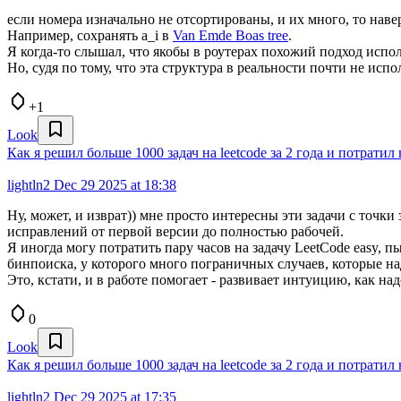
если номера изначально не отсортированы, и их много, то наве
Например, сохранять a_i в
Van Emde Boas tree
.
Я когда-то слышал, что якобы в роутерах похожий подход использ
Но, судя по тому, что эта структура в реальности почти не ис
+1
Look
Как я решил больше 1000 задач на leetcode за 2 года и потратил
lightln2
Dec 29 2025 at 18:38
Ну, может, и изврат)) мне просто интересны эти задачи с точки
исправлений от первой версии до полностью рабочей.
Я иногда могу потратить пару часов на задачу LeetCode easy, 
бинпоиска, у которого много пограничных случаев, которые на
Это, кстати, и в работе помогает - развивает интуицию, как на
0
Look
Как я решил больше 1000 задач на leetcode за 2 года и потратил
lightln2
Dec 29 2025 at 17:35