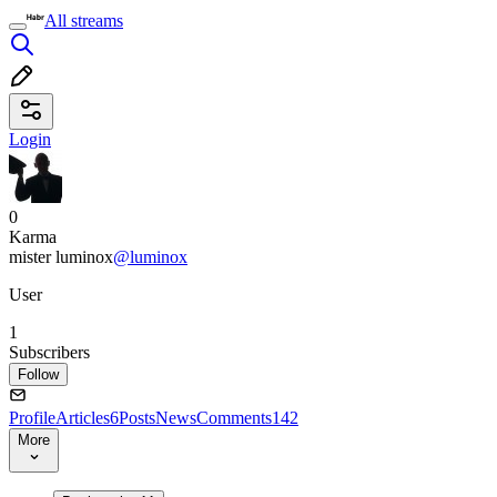
All streams
Login
0
Karma
mister luminox
@luminox
User
1
Subscribers
Follow
Profile
Articles
6
Posts
News
Comments
142
More