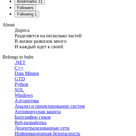
Bookmarks
11
Followers
Following
1
About
Дорога
Разделяется на несколько частей
В жизни развилок много
И каждый идет к своей
Belongs to hubs
.NET
C++
Data Mining
GTD
Python
SQL
Windows
Алгоритмы
Анализ и проектирование систем
Антивирусная защита
Биографии гиков
Веб-разработка
Децентрализованные сети
Информационная безопасность