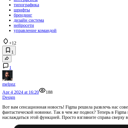
типографика
шрифты
брендинг
дизайн система
нейросети
управление командой
+12
1
1
melpnz
Apr 4 2024 at 16:20
188
Design
Вот вам сенсационная новость! Figma решила развлечь нас сов
фантастической новинке. Так в чем же подвох? Теперь в Figma 
наслаждаться этой функцией. Просто взгляните справа сверху 