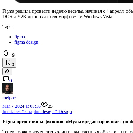
Figma решила провести неделю веселья, начиная с 4 апреля, 
DOS и Y2K до эпохи скевоморфизма и Windows Vista.
Tags:
figma
figma design
+9
0
0
melpnz
Mar 7 2024 at 08:16
25
Interfaces
*
Graphic design
*
Design
Figma представила функцию «Мультиредактирование» (multi‑
Теперь можно измененять один из выделенных объектов, и из