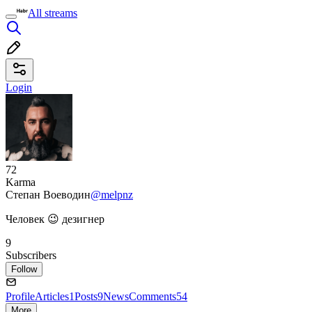
All streams
Login
72
Karma
Степан Воеводин
@melpnz
Человек 😉 дезигнер
9
Subscribers
Follow
Profile
Articles
1
Posts
9
News
Comments
54
More