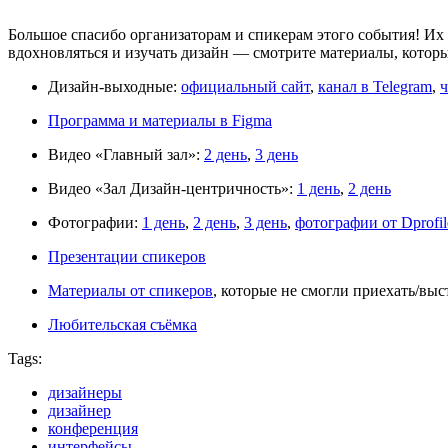
Большое спасибо организаторам и спикерам этого события! Их 
вдохновляться и изучать дизайн — смотрите материалы, котор
Дизайн-выходные:
официальный сайт
,
канал в Telegram
,
ч
Программа и материалы в Figma
Видео «Главный зал»:
2 день
,
3 день
Видео «Зал Дизайн‑центричность»:
1 день
,
2 день
Фотографии:
1 день
,
2 день
,
3 день
,
фотографии от Dprofil
Презентации спикеров
Материалы от спикеров
, которые не смогли приехать/выс
Любительская съёмка
Tags:
дизайнеры
дизайнер
конференция
интерфейсы