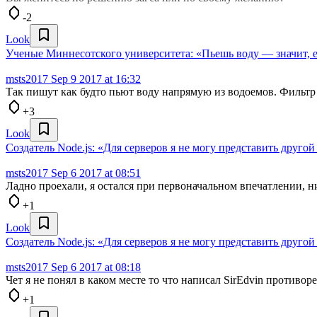
-2
Look
Ученые Миннесотского университета: «Пьешь воду — значит, 
msts2017
Sep 9 2017 at 16:32
Так пишут как будто пьют воду напрямую из водоемов. Фильтр 
+3
Look
Создатель Node.js: «Для серверов я не могу представить друго
msts2017
Sep 6 2017 at 08:51
Ладно проехали, я остался при первоначальном впечатлении, н
+1
Look
Создатель Node.js: «Для серверов я не могу представить друго
msts2017
Sep 6 2017 at 08:18
Чет я не понял в каком месте то что написал SirEdvin противор
+1