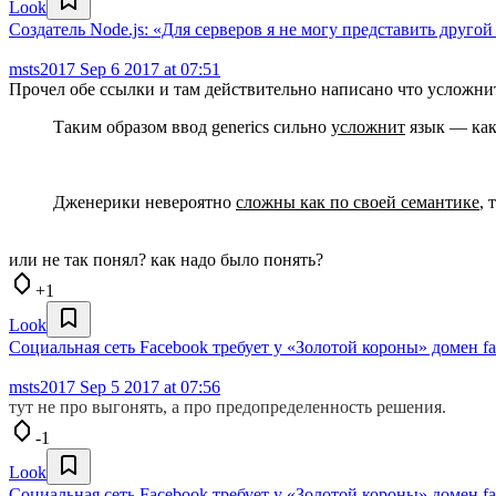
Look
Создатель Node.js: «Для серверов я не могу представить друго
msts2017
Sep 6 2017 at 07:51
Прочел обе ссылки и там действительно написано что усложни
Таким образом ввод generics сильно
усложнит
язык — как
Дженерики невероятно
сложны как по своей семантике
, 
или не так понял? как надо было понять?
+1
Look
Социальная сеть Facebook требует у «Золотой короны» домен fa
msts2017
Sep 5 2017 at 07:56
тут не про выгонять, а про предопределенность решения.
-1
Look
Социальная сеть Facebook требует у «Золотой короны» домен fa