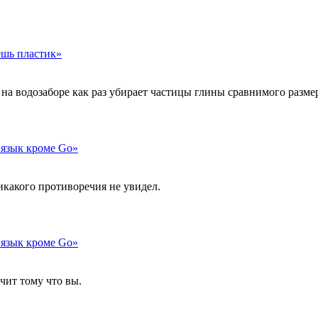
ешь пластик»
на водозаборе как раз убирает частицы глины сравнимого разме
й язык кроме Go»
икакого противоречия не увидел.
й язык кроме Go»
ечит тому что вы.