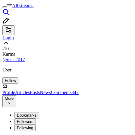
All streams
Login
-10
Karma
@msts2017
User
Follow
Profile
Articles
Posts
News
Comments
347
More
Bookmarks
Followers
Following