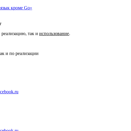
й язык кроме Go»
т
 реализацию, так и
использование
.
так и по реализации
cebook.ru
cebook.ru