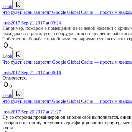
Look
Что будет, если запретят Google Global Cache — простым языко
msts2017
Sep 21 2017 at 09:24
Например, пожаром в помещении из-за левой железки с кривым
выходом из строя другого оборудования и нарушения работоспо
Собственно, борьба с подобными сценариями суть всех этих се
-1
Look
Что будет, если запретят Google Global Cache — простым языко
msts2017
Sep 21 2017 at 06:16
Отличается.
0
Look
Что будет, если запретят Google Global Cache — простым языко
msts2017
Sep 20 2017 at 21:27
Ну со стороны провайдеров он вполне себе выполняется, ониж
разброд и шатание, покупают сертифицированный роутер, меняю
куста.