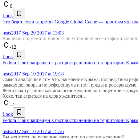
0
Look
Что будет, если запретят Google Global Cache — простым языко
msts2017
Sep 20 2017 at 13:03
Как лихо подменили новость об установке несертифицированно
-12
Look
Fedora Linux запрещен к распространению на территории Кры
msts2017
Sep 10 2017 at 19:18
Смысл аналогии в том что, население Крыма, посредством рефе
рамках договора а не референдума и нет нужды в референдуме 
Женитьба тут лишь как аналогия желания воплощенное в докум
Хехе, так агриться на слово жениться…
-2
Look
Fedora Linux запрещен к распространению на территории Кры
msts2017
Sep 10 2017 at 15:56
Вы женитесь по решению загса или по своему желанию?