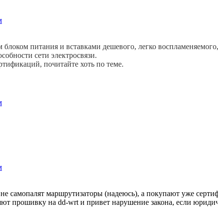
м
 блоком питания и вставками дешевого, легко воспламеняемого
собности сети электросвязи.
ртификаций, почитайте хоть по теме.
м
м
 не самопалят маршрутизаторы (надеюсь), а покупают уже серти
т прошивку на dd-wrt и привет нарушение закона, если юридиче