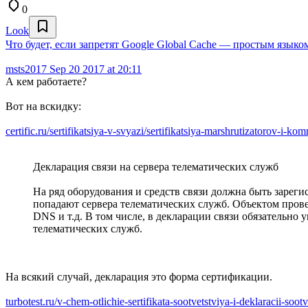
0
Look
Что будет, если запретят Google Global Cache — простым языко
msts2017
Sep 20 2017 at 20:11
А кем работаете?
Вот на вскидку:
certific.ru/sertifikatsiya-v-svyazi/sertifikatsiya-marshrutizatorov-i-k
Декларация связи на сервера телематических служб
На ряд оборудования и средств связи должна быть зарег
попадают сервера телематических служб. Объектом провер
DNS и т.д. В том числе, в декларации связи обязательно
телематических служб.
На всякий случай, декларация это форма сертификации.
turbotest.ru/v-chem-otlichie-sertifikata-sootvetstviya-i-deklaracii-soot