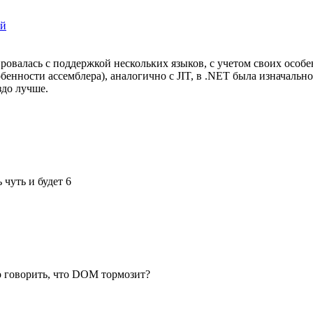
ей
ировалась с поддержкой нескольких языков, с учетом своих особ
бенности ассемблера), аналогично с JIT, в .NET была изначальн
здо лучше.
 чуть и будет 6
о говорить, что DOM тормозит?