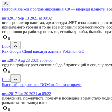
История языков программирования: C# — впереди планеты вс
msts2017
Sep 13 2021 at 08:32
все верно автор написал, архитектура .NET изначально проект
приемлемого уровня и то не все исправили (совместимость, осо
стороннюю разработку, опять же, еслибы да кабы, былобы гора
0
Look
Как Google Cloud вдохнул жизнь в Pokémon GO
msts2017
Aug 23 2021 at 09:06
судя по графику рост составил 0 до 5 транзакций в сек, еще чуть
0
Look
Быстрый рендеринг с DOM шаблонизаторами
msts2017
Jan 20 2021 at 05:22
|Объясните, пожалуйста, почему в последнее время стало модн
раньше за это «минусили»
0