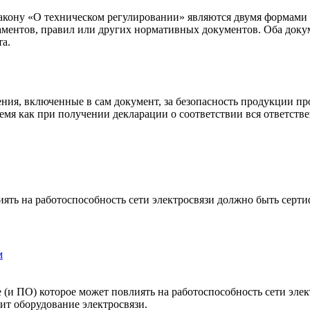
 закону «О техническом регулировании» являются двумя формам
ламентов, правил или других нормативных документов. Оба до
та.
ения, включенные в сам документ, за безопасность продукции пр
емя как при получении декларации о соответствии вся ответстве
иять на работоспособность сети электросвязи должно быть серт
м
е (и ПО) которое может повлиять на работоспособность сети эле
сит оборудование электросвязи.