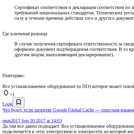
Сертификат соответствия и декларация соответствия по
требований национальных стандартов, Технических рег
силу в течение времени действия того и другого докумен
Где ключевая разница
В случае получения сертификата ответственность за свед
оформлен документ подтверждения соответствия. В то вр
другим лицом, выполняющим декларирование).
Повторяю:
Все устанавливаемое оборудование (и ПО) которое может повл
+1
Look
Что будет, если запретят Google Global Cache — простым языко
msts2017
Sep 20 2017 at 14:03
Да там все давно подпадает. Все устанавливаемое оборудовани
подключается к сети электросвязи и электросети на которой ве