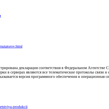
м
ommutatorov.html
истрирована декларация соответствия в Федеральном Агентстве С
ки в серверах являются все телематические протоколы связи и 
 указывается версия программного обеспечения и операционная 
vetstviya-produkcii