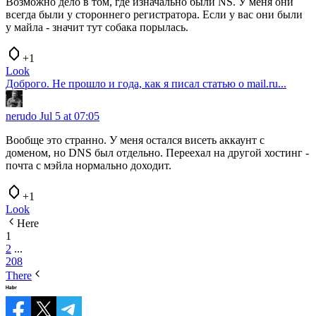
Возможно дело в том, где изначально были NS. У меня они
всегда были у стороннего регистратора. Если у вас они были
у майла - значит тут собака порылась.
+1
Look
Доброго. Не прошло и года, как я писал статью о mail.ru...
nerudo
Jul 5 at 07:05
Вообще это странно. У меня остался висеть аккаунт с
доменом, но DNS был отдельно. Переехал на другой хостинг -
почта с мэйла нормально доходит.
+1
Look
Here
1
2
...
208
There