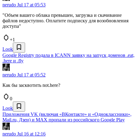
nerudo
Jul 17 at 05:53
"Объем вашего облака превышен, загрузка и скачивание
файлов недоступно. Оплатите подписку для возобновления
доступа"
+1
Look
Google Registry подала в ICANN заявку на запуск доменов .eat,
.here и .fly
nerudo
Jul 17 at 05:52
Как бы засквотить not.here?
0
Look
Приложения VK (включая «ВКонтакте» и «Одноклассники»,
Mail.ru, Дзен) и MAX пропали из российского Google Play
nerudo
Jul 16 at 12:16