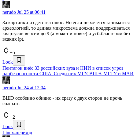
nerudo
Jul 25 at 06:41
За картинки из детства плюс. Но если не хочется заниматься
археологией, то данная микросхема должна поддерживаться
квартусов версии до 9 (а может и новее) и усб-бластером без
всяких lpt.
+5
Look
Пентагон внёс 33 российских вуза и НИИ в список угроз
нацбезопасности США. Среди них МГУ, ВШЭ, МГТУ и МАИ
nerudo
Jul 24 at 12:04
ВШЭ особенно обидно - их сразу с двух сторон не прочь
сожрать.
+2
Look
Linux-переход