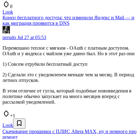
0
Look
Конец бесплатного доступа: что изменили Яндекс и Mail — и
как миграция проявится в DNS
nerudo
Jul 27 at 05:53
Перемешано теплое с мягким - OAuth с платным доступом.
OAuth и у яндекса с майлом уже давно был. Но в этот раз они
1) Совсем отрубили бесплатный доступ
2) Сделали это с уведомленем меньше чем за месяц. В период
летних отпусков.
В этом отличие от гугла, который подобные нововведения в
политике обычно запускает на много месяцев вперед с
рассылкой уведомлений.
+1
Look
Скачивание прошивки с ПЛИС Altera MAX, ну и немного про
ремонт