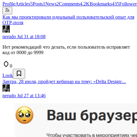
Profile
Articles
5
Posts
1
News
2
Comments
4.2K
Bookmarks
435
Follower
Как мы проектировали идеальный пользовательский опыт для
OTP-поля
nerudo
Jul 31 at 18:08
Нет рекомендаций что делать, если пользователь исправляет
код от 0000 до 9999
0
Look
Завтра, 28 июля, пройдет вебинар на тему: «Delta Design:...
nerudo
Jul 27 at 13:46