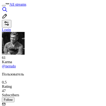
All streams
Login
61
Karma
@nerudo
Пользователь
0,5
Rating
47
Subscribers
Follow