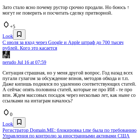
Зато стало ясно почему рустор срочно продали. Но боюсь ↑
могут не поверить и посчитать сделку притворной.
+5
Look
С июля за вход через Google и Apple штраф до 700 тысяч
рублей. Кого это касается
nerudo
Jul 16 at 07:59
Ситуация страшная, но у меня другой вопрос. Год назад всех
пугали гулагом за обсуждение впнов, методов обхода и т.п.
Даже кипишь поднялся по удалению соответствующих статей.
А сейчас опять половина статей, которые не про ИИ - те про
впн. Ждем массовых посадок через несколько лет, как ныне со
ссылками на интаграм началось?
0
Look
Регистратор Domain.ME: блокировка t.me была по требованию
Управления по контролю за иностранными активами США