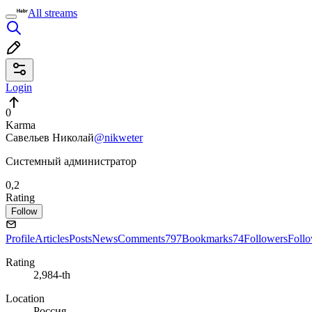
All streams
Login
0
Karma
Савельев Николай
@nikweter
Системный администратор
0,2
Rating
Follow
Profile
Articles
Posts
News
Comments
797
Bookmarks
74
Followers
Foll
Rating
2,984-th
Location
Россия