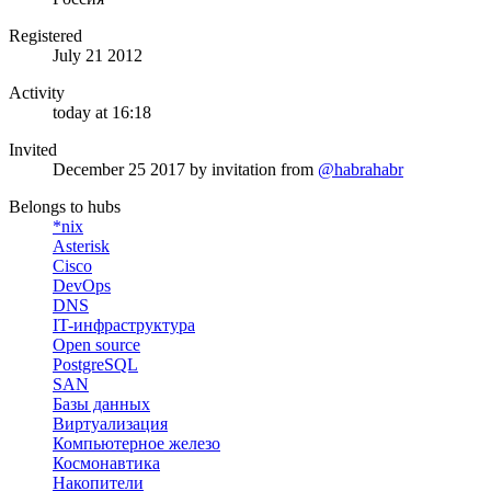
Registered
July 21 2012
Activity
today at 16:18
Invited
December 25 2017
by invitation from
@habrahabr
Belongs to hubs
*nix
Asterisk
Cisco
DevOps
DNS
IT-инфраструктура
Open source
PostgreSQL
SAN
Базы данных
Виртуализация
Компьютерное железо
Космонавтика
Накопители