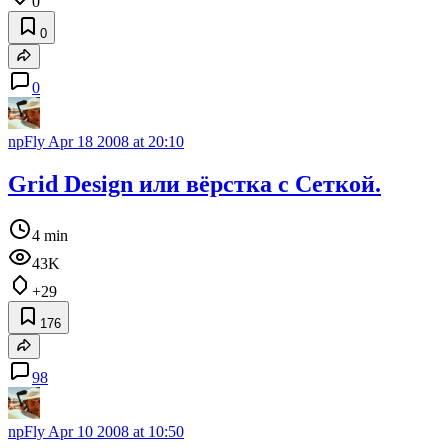
0
0
0
npFly
Apr 18 2008 at 20:10
Grid Design или вёрстка с Сеткой.
4 min
43K
+29
176
98
npFly
Apr 10 2008 at 10:50