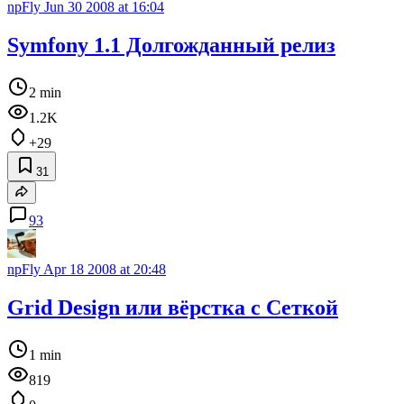
npFly
Jun 30 2008 at 16:04
Symfony 1.1 Долгожданный релиз
2 min
1.2K
+29
31
93
npFly
Apr 18 2008 at 20:48
Grid Design или вёрстка с Сеткой
1 min
819