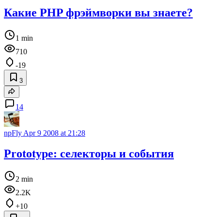
Какие PHP фрэймворки вы знаете?
1 min
710
-19
3
14
npFly
Apr 9 2008 at 21:28
Prototype: селекторы и события
2 min
2.2K
+10