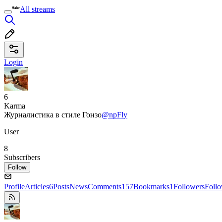
All streams
Login
6
Karma
Журналистика в стиле Гонзо
@npFly
User
8
Subscribers
Follow
Profile
Articles
6
Posts
News
Comments
157
Bookmarks
1
Followers
Foll