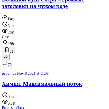
заголовки на чужом коде
Easy
3 min
26K
Case
+98
31
75
papy_rus
Nov 8 2021 at 11:08
Химия. Максимальный поток
5 min
5.3K
From sandbox