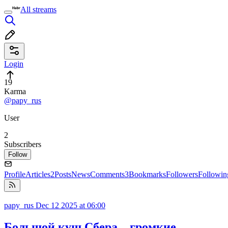
All streams
Login
19
Karma
@papy_rus
User
2
Subscribers
Follow
Profile
Articles
2
Posts
News
Comments
3
Bookmarks
Followers
Followin
papy_rus
Dec 12 2025 at 06:00
Большой куш Сбера – громкие