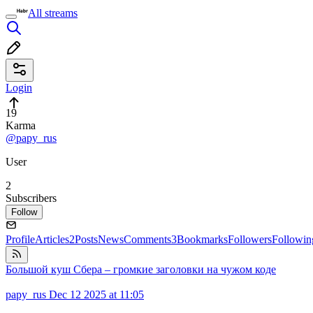
All streams
Login
19
Karma
@papy_rus
User
2
Subscribers
Follow
Profile
Articles
2
Posts
News
Comments
3
Bookmarks
Followers
Followin
Большой куш Сбера – громкие заголовки на чужом коде
papy_rus
Dec 12 2025 at 11:05