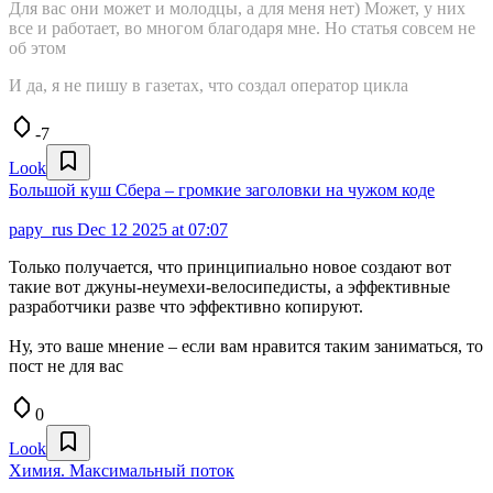
Для вас они может и молодцы, а для меня нет) Может, у них
все и работает, во многом благодаря мне. Но статья совсем не
об этом
И да, я не пишу в газетах, что создал оператор цикла
-7
Look
Большой куш Сбера – громкие заголовки на чужом коде
papy_rus
Dec 12 2025 at 07:07
Только получается, что принципиально новое создают вот
такие вот джуны-неумехи-велосипедисты, а эффективные
разработчики разве что эффективно копируют.
Ну, это ваше мнение – если вам нравится таким заниматься, то
пост не для вас
0
Look
Химия. Максимальный поток