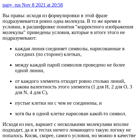
papy_rus
Nov 8 2021 at 20:58
Вы правы: исходя из формулировки в этой фразе
подразумевается ровно одна молекула. В то же время в
условии, в расшифровке понятия "корректного изображения
молекулы" приведены условия, которые в итоге этого не
подразумевают:
каждая линия соединяет символы, нарисованные в
соседних (по стороне) клетках,
между каждой парой символов проведено не более
одной линии,
от каждого элемента отходит ровно столько линий,
какова валентность этого элемента (1 для H, 2 для O, 3
для N, 4 для C),
пустые клетки ни с чем не соединены, и
хотя бы в одной клетке нарисован какой-то символ.
Исходя из них, вариант с несколькими молекулами вполне
подходит, да и в тестах ничего ломающего такую логику не
попалось. Косяк, скорее, самого условия, но можно в качестве