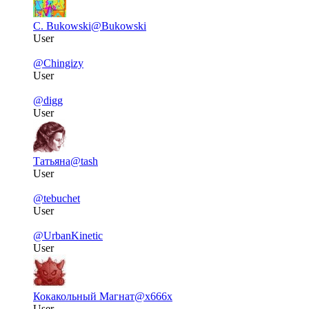
C. Bukowski
@Bukowski
User
@Chingizy
User
@digg
User
Татьяна
@tash
User
@tebuchet
User
@UrbanKinetic
User
Кокакольный Магнат
@x666x
User