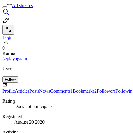
All streams
Login
0
Karma
@playagaain
User
Follow
Profile
Articles
Posts
News
Comments
1
Bookmarks
2
Followers
Followin
Rating
Does not participate
Registered
August 20 2020
Activity