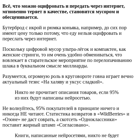
Всё, что можно оцифровать и передать через интернет,
мгновенно теряет в качестве, становится мусором и
обесценивается.
Бутерброд с икрой и рюмка коньяка, например, до сих пор
имеют цену только потому, что еду нельзя оцифровать и
переслать через интернет.
Поскольку цифровой мусор ультра-лёгок и компактен, как
женские стринги, то им очень удобно обмениваться, что
вовлекает в старательское мероприятие по перелопачиванию
шлака в буквальном смысле миллиарды.
Разумеется, огромную роль в круговороте говна играет вечно
актуальный тезис «На халяву и уксус сладкий».
Никто не прочитает описания товаров, если 95%
из них будут написаны нейросетью.
Не волнуйтесь, 95% покупателей в принципе ничего и
никогда НЕ читают. Статистика возвратов в «WildBerries» и
«Озоне» не даст соврать, а скотсеть «Одноклассники»
поставит жирный штамп «Согласовано».
Книги, написанные нейросетями, никто не будет