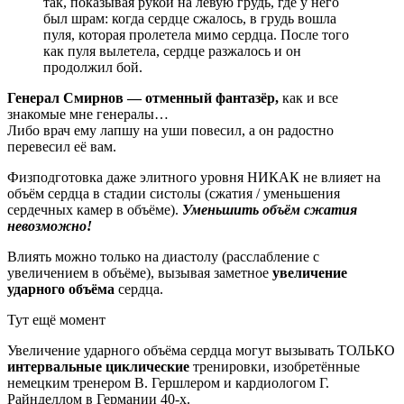
так, показывая рукой на левую грудь, где у него
был шрам: когда сердце сжалось, в грудь вошла
пуля, которая пролетела мимо сердца. После того
как пуля вылетела, сердце разжалось и он
продолжил бой.
Генерал Смирнов — отменный фантазёр,
как и все
знакомые мне генералы…
Либо врач ему лапшу на уши повесил, а он радостно
перевесил её вам.
Физподготовка даже элитного уровня НИКАК не влияет на
объём сердца в стадии систолы (сжатия / уменьшения
сердечных камер в объёме).
Уменьшить объём сжатия
невозможно!
Влиять можно только на диастолу (расслабление с
увеличением в объёме), вызывая заметное
увеличение
ударного объёма
сердца.
Тут ещё момент
Увеличение ударного объёма сердца могут вызывать ТОЛЬКО
интервальные циклические
тренировки, изобретённые
немецким тренером В. Гершлером и кардиологом Г.
Райнделлом в Германии 40-х.