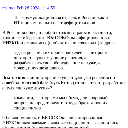
restruct
Feb 26 2024 at 14:59
Телекоммуникационная отрасль в России, как и
ИТ в целом, испытывает дефицит кадров
В России вообще, и любой отрасли страны в частности,
хронический дефицит
ВЫСОКО
квалифицированных
НИЗКО
оплачиваемых (и обязательно лояльных!) кадров.
задача российских производителей ― не просто
повторять существующие решения, а
разрабатывать своё оборудование не хуже, а,
может, и лучше аналогов.
Чем
технически
повторение существующего решения
на
своей элементной базе
(путь Китая) отличается от разработки
с нуля «не хуже других»?
компании, с которыми мы обсуждали кадровый
вопрос, не представляют, откуда брать хороших
специалистов.
90-е закончились, и ВЫСОКОквалифицированные
НИЗКОоплачиваемые лояльные специалисты закончились
вместе с ними (по естественным причинам).