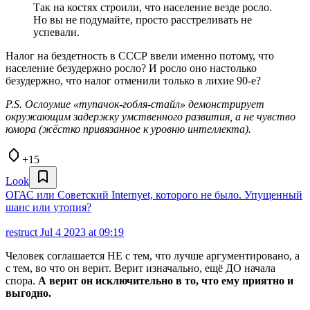
Так на костях строили, что население везде росло.
Но вы не подумайте, просто расстреливать не
успевали.
Налог на бездетность в СССР ввели именно потому, что
население безудержно росло? И росло оно настолько
безудержно, что налог отменили только в лихие 90-е?
P.S. Ослоумие «тупачок-гобля-стайл» демонстрирует
окружающим задержку умственного развития, а не чувство
юмора (жёстко привязанное к уровню интеллекта).
+15
Look
ОГАС или Советский Internyet, которого не было. Упущенный
шанс или утопия?
restruct
Jul 4 2023 at 09:19
Человек соглашается НЕ с тем, что лучше аргументировано, а
с тем, во что он верит. Верит изначально, ещё ДО начала
спора.
А верит он исключительно в то, что ему приятно и
выгодно.