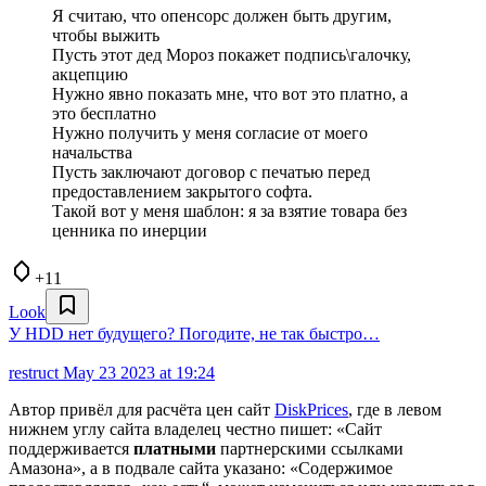
Я считаю, что опенсорс должен быть другим,
чтобы выжить
Пусть этот дед Мороз покажет подпись\галочку,
акцепцию
Нужно явно показать мне, что вот это платно, а
это бесплатно
Нужно получить у меня согласие от моего
начальства
Пусть заключают договор с печатью перед
предоставлением закрытого софта.
Такой вот у меня шаблон: я за взятие товара без
ценника по инерции
+11
Look
У HDD нет будущего? Погодите, не так быстро…
restruct
May 23 2023 at 19:24
Автор привёл для расчёта цен сайт
DiskPrices
, где в левом
нижнем углу сайта владелец честно пишет: «Сайт
поддерживается
платными
партнерскими ссылками
Амазона», а в подвале сайта указано: «Содержимое