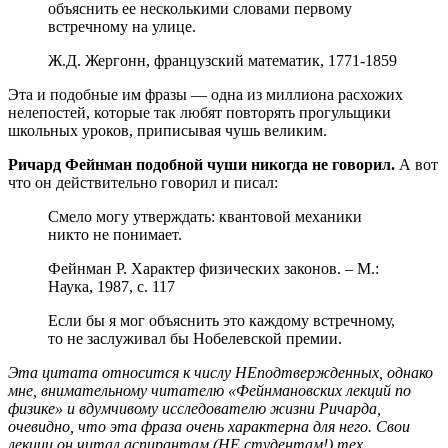
объяснить ее несколькими словами первому
встречному на улице.
Ж.Д. Жергонн, французский математик, 1771-1859
Эта и подобные им фразы — одна из миллиона расхожих
нелепостей, которые так любят повторять прогульщики
школьных уроков, приписывая чушь великим.
Ричард Фейнман подобной чуши никогда не говорил.
А вот
что он действительно говорил и писал:
Смело могу утверждать: квантовой механики
никто не понимает.
Фейнман Р. Характер физических законов. – М.:
Наука, 1987, с. 117
Если бы я мог объяснить это каждому встречному,
то не заслуживал бы Нобелевской премии.
Эта цитата относится к числу НЕподтвержденных, однако
мне, внимательному читателю «Фейнмановских лекций по
физике» и вдумчивому исследователю жизни Ричарда,
очевидно, что эта фраза очень характерна для него. Свои
лекции он читал аспирантам (НЕ студентам!) тех.