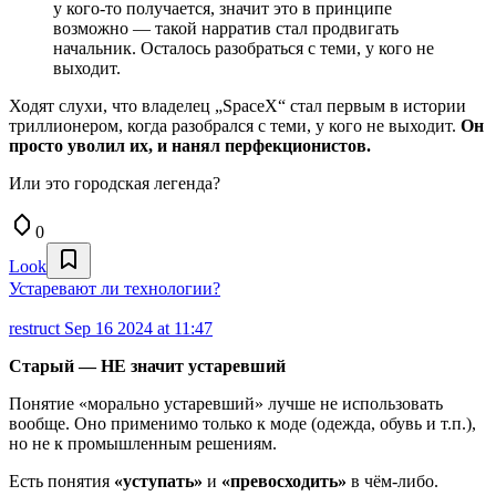
у кого-то получается, значит это в принципе
возможно — такой нарратив стал продвигать
начальник. Осталось разобраться с теми, у кого не
выходит.
Ходят слухи, что владелец „SpaceX“ стал первым в истории
триллионером, когда разобрался с теми, у кого не выходит.
Он
просто уволил их, и нанял перфекционистов.
Или это городская легенда?
0
Look
Устаревают ли технологии?
restruct
Sep 16 2024 at 11:47
Старый — НЕ значит устаревший
Понятие «морально устаревший» лучше не использовать
вообще. Оно применимо только к моде (одежда, обувь и т.п.),
но не к промышленным решениям.
Есть понятия
«уступать»
и
«превосходить»
в чём-либо.