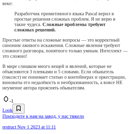
веке:
Разработчик примитивного языка Pascal верил в
простые решения сложных проблем. Я не верю в
такие чудеса.
Сложные проблемы требуют
сложных решений.
Простые ответы на сложные вопросы — это корректный
синоним лживого искажения. Сложные явления требуют
сложного разговора, понятного только умным. Интеллект —
это сложно!
В мире слишком много вещей и явлений, которые не
объясняются 3 плевками и 5 словами. Если обыватель
(таксист) не понимает статью о контейнерах и оркестрации,
виноваты его недалёкость и необразованность, а вовсе НЕ
неумение автора прояснять обывателям.
-1
Look
Приходите к нам на завод, у нас тяжело
restruct
Nov 1 2023 at 11:11