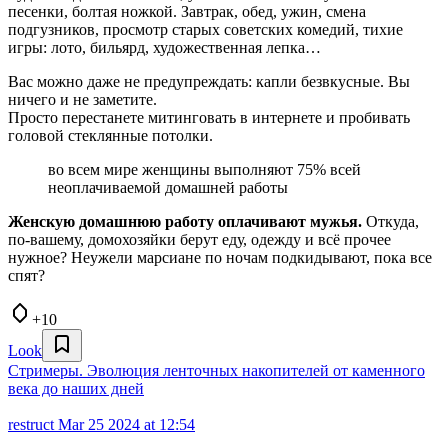
песенки, болтая ножкой. Завтрак, обед, ужин, смена
подгузников, просмотр старых советских комедий, тихие
игры: лото, бильярд, художественная лепка…
Вас можно даже не предупреждать: капли безвкусные. Вы
ничего и не заметите.
Просто перестанете митинговать в интернете и пробивать
головой стеклянные потолки.
во всем мире женщины выполняют 75% всей
неоплачиваемой домашней работы
Женскую домашнюю работу оплачивают мужья.
Откуда,
по-вашему, домохозяйки берут еду, одежду и всё прочее
нужное? Неужели марсиане по ночам подкидывают, пока все
спят?
+10
Look
Стримеры. Эволюция ленточных накопителей от каменного
века до наших дней
restruct
Mar 25 2024 at 12:54