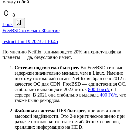
между собой.
+8
Look
FreeBSD отмечает 30-летие
restruct
Jun 19 2023 at 10:45
По мнению Netflix, занимающего 20% интернет-трафика
планеты — да, безусловно имеет.
Сетевая подсистема быстрее.
Во FreeBSD сетевые
задержки значительно меньше, чем в Linux. Именно
поэтому потоковый гигант Netflix выбрал её в 2012 в
качестве ОС для CDN. FreeBSD — единственная ОС,
стабильно выдающая в 2023 поток
800 Гбит/с
с 1
сервера. В 2021 она стабильно выдавала
400 Гб/с
, что
также было рекордом.
Файловая система UFS быстрее,
при достаточно
высокой надёжности. Это 2-е критическое звено при
раздаче потоков контента с петабайтных серверов,
хранящих информацию на HDD.