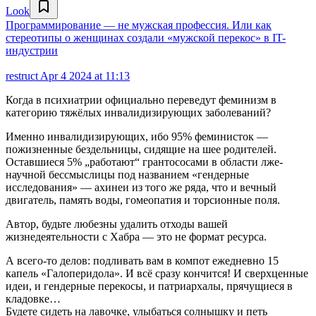
Look
Программирование — не мужская профессия. Или как
стереотипы о женщинах создали «мужской перекос» в IT-
индустрии
restruct
Apr 4 2024 at 11:13
Когда в психиатрии официально переведут феминизм в
категорию тяжёлых инвалидизирующих заболеваний?
Именно инвалидизирующих, ибо 95% феминисток —
пожизненные бездельницы, сидящие на шее родителей.
Оставшиеся 5% „работают“ грантососами в области лже-
научной бессмыслицы под названием «гендерные
исследования» — ахинеи из того же ряда, что и вечный
двигатель, память воды, гомеопатия и торсионные поля.
Автор, будьте любезны удалить отходы вашей
жизнедеятельности с Хабра — это не формат ресурса.
А всего-то делов: подливать вам в компот ежедневно 15
капель «Галоперидола». И всё сразу кончится! И сверхценные
идеи, и гендерные перекосы, и патриархалы, прячущиеся в
кладовке…
Будете сидеть на лавочке, улыбаться солнышку и петь