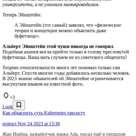
университета, а не уличным мимокрокодилам.
Теперь Эйнштейн:
А Эйнштейн (тот самый) заявлял, что «физические
теории и концепции можно объяснить даже
буфетчице».
Альберт Эйнштейн этой чуши никогда не говорил
.
Подобная ахинея могла прийти только в голову пресловутой
буфетчицы. Ваша мать случаем не из советского общепита?
Теорию относительности много лет понимал только сам
Альберт. Спустя многие годы добавилось несколько человек.
В 2023 знание обывателей об Эйнштейне ограничивается
высунутым языком на известной фото.
+3
Look
Как объяснить суть Kubernetes таксисту
restruct
Nov 24 2023 at 13:38
Жан Ишбиа, разработчик языка Ada, писал ещё в прошлом