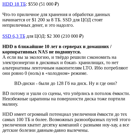
HDD 18 ТБ
: $550 (51 000 ₽)
Что-то приличное для хранения и обработки данных
начинается от $1 200 за 8 ТБ. SSD для ЦОД стоят
неприличных денег, и это надолго.
SSD 6,3 ТБ
для ЦОД: $2 300 (210 000 ₽)
HDD в ближайшие 10 лет в серверах и домашних /
корпоративных NAS не подвинутся.
А если вы за экологию, и твёрдо решили сэкономить на
электроэнергии в дисковых и бэкап- хранилищах, то нет
альтернативы ленточным накопителям LTO. Ибо потребляют
они ровно 0 (ноль) в «холодном» режиме.
BD-диски - были до 128 Гб на диск. Ну и где они?
BD потому и ушли со сцены, что упёрлись в потолок ёмкости.
Неизбежные царапины на поверхности диска тоже портили
малину.
HDD имеет огромный потенциал увеличения ёмкости до тех
самых 100 ТБ и более. Возможных разнообразных путей этого
увеличения хватит десятку компаний с разными ноу-хау, а все
детские болезни давным-давно вылечены.