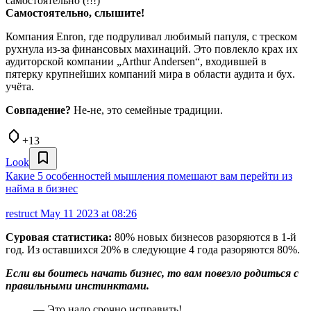
самостоятельно (!!!)
Самостоятельно, слышите!
Компания Enron, где подруливал любимый папуля, с треском
рухнула из-за финансовых махинаций. Это повлекло крах их
аудиторской компании „Arthur Andersen“, входившей в
пятерку крупнейших компаний мира в области аудита и бух.
учёта.
Совпадение?
Не-не, это семейные традиции.
+13
Look
Какие 5 особенностей мышления помешают вам перейти из
найма в бизнес
restruct
May 11 2023 at 08:26
Суровая статистика:
80% новых бизнесов разоряются в 1-й
год. Из оставшихся 20% в следующие 4 года разоряются 80%.
Если вы боитесь начать бизнес, то вам повезло родиться с
правильными инстинктами.
— Это надо срочно исправить!