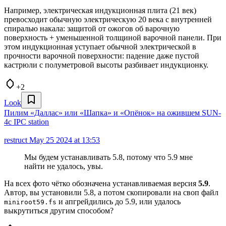
Например, электрическая индукционная плита (21 век)
превосходит обычную электрическую 20 века с внутренней
спиралью накала: защитой от ожогов об варочную
поверхность + уменьшенной толщиной варочной панели. При
этом индукционная уступает обычной электрической в
прочности варочной поверхности: падение даже пустой
кастрюли с полуметровой высоты разбивает индукционку.
+2
Look
Пилим «Даллас» или «Шапка» и «Опёнок» на ожившем SUN-
4c IPC station
restruct
May 25 2024 at 13:53
Мы будем устанавливать 5.8, потому что 5.9 мне
найти не удалось, увы.
На всех фото чётко обозначена устанавливаемая версия
5.9
.
Автор, вы установили 5.8, а потом скопировали на своп файл
и апгрейдились до 5.9, или удалось
miniroot59.fs
выкрутиться другим способом?