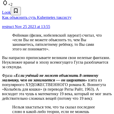
+2
Look
Как объяснить суть Kubernetes таксисту
restruct
Nov 25 2023 at 13:55
Фейнман (физик, нобелевский лауреат) считал, что
«если Вы не можете объяснить то, чем Вы
занимаетесь, пятилетнему ребёнку, то Вы сами
этого не понимаете».
Вы напрасно приписываете великим свои нелепые фантазии.
Неуклюжее враньё в эпоху всемогущего Гугла разоблачается
за секунды.
Фраза
«Если учёный не может объяснить 8-летнему
мальчику, чем он занимается — он шарлатан»
взята из
популярного ХУДОЖЕСТВЕННОГО романа К. Воннегута
«Колыбель для кошки» (в переводе Риты Райт, 1963). А
восходит эта чушь к математику 19 века, который не мог знать
действительно сложных вещей (потому что 19 век):
Нельзя хвастаться тем, что ты сказал последнее
слово в какой-либо теории, если не можешь