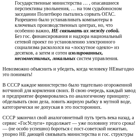
Государственные министерства … , опасавшиеся
перспективы увольнения, … на том судьбоносном
заседании Политбюро пытались сорвать ОГАС.
Разрешено было устанавливать компьютеры в
ключевых производственных центрах, но, что
особенно важно,
НЕ связывать их между собой.
Без гос. финансирования и надзора национальный
сетевой проект по установлению электронного
социализма раскололся на «лоскутное одеяло» из
десятков, а затем и сотен
изолированных,
несовместимых, локальных
систем управления.
Невозможно объяснить и убедить, когда человеку НЕвыгодно
это понимать!
В СССР каждое министерство было тщательно огороженной
вотчиной для кормления своих. В свою очередь, каждый завод
и предприятие формировались по аналогичному принципу:
обделывать свои дела, ловить жирную рыбку в мутной воде,
категорически не допуская в это посторонних.
СССР закончил свой аналоговнетный путь треть века назад, а
сервис «ГосУслуги» продолжает — уже половину этого срока!
— (не особо успешно) бороться с пост-советской нежитью,
упорно НЕ дающей связывать министерства и гос. структуры