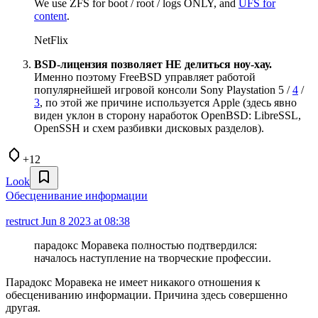
We use ZFS for boot / root / logs ONLY, and
UFS for
content
.
NetFlix
BSD-лицензия позволяет НЕ делиться ноу-хау.
Именно поэтому FreeBSD управляет работой
популярнейшей игровой консоли Sony Playstation 5 /
4
/
3
, по этой же причине используется Apple (здесь явно
виден уклон в сторону наработок OpenBSD: LibreSSL,
OpenSSH и схем разбивки дисковых разделов).
+12
Look
Обесценивание информации
restruct
Jun 8 2023 at 08:38
парадокс Моравека полностью подтвердился:
началось наступление на творческие профессии.
Парадокс Моравека не имеет никакого отношения к
обесцениванию информации. Причина здесь совершенно
другая.