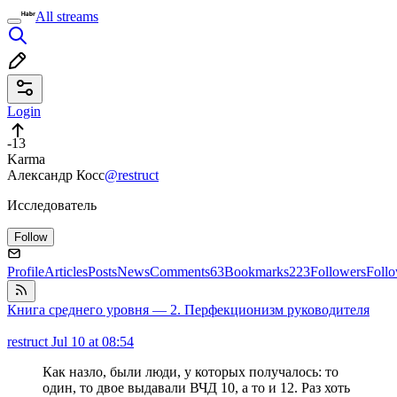
All streams
Login
-13
Karma
Александр Косс
@restruct
Исследователь
Follow
Profile
Articles
Posts
News
Comments
63
Bookmarks
223
Followers
Foll
Книга среднего уровня — 2. Перфекционизм руководителя
restruct
Jul 10 at 08:54
Как назло, были люди, у которых получалось: то
один, то двое выдавали ВЧД 10, а то и 12. Раз хоть