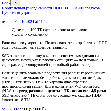
Look
Побит новый рекорд емкости HDD. 30 ТБ и 400 градусов
Цельсия внутри
restruct
Feb 16 2024 at 11:52
Даже если 100 ТБ сделают - эпоха все равно
уходит, к сожалению
Рано вы эпоху хороните. Подозреваю, что разработчики HDD
ещё покашляют на вашем отпевании…
SSD заняли свою нишу в качестве
системных дисков
на
десктопах, ноутбуках и рабочих станциях — но и только. В
серверах ещё кэширующей прослойкой работают, да.
Если заценить реальные предложения реальных российских
магазинов, где можно без проблем сдать по гарантии брак
(DNS, СитиЛинк и т.п.), то картина диаметрально
противоположна вашей. Для накопителей WD серии Red
(NAS + сервер)
разница в цене за 1 ТБ составляет 4,5 раза:
SSD ёмкостью 4 ТБ стоит ровно столько же, сколько HDD
ёмкостью 18 ТБ!
SSD 4 ТБ
: $560 (52 000 ₽)