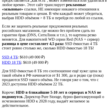
предоставляется „как есть“, может измениться или удалиться в
любое время». Этот сайт транслирует
рекламные
«зазывные»
ссылки, НЕ имеющие никакого отношения к
реальным товарам и ценам. В чём каждый может убедиться,
выбрав HDD объёмом > 8 ТБ и перейдя по любой из ссылок.
Если же заценить реальные предложения реальных
российских магазинов, где можно без проблем сдать по
гарантии брак (DNS, СитиЛинк и т.п.), то картина резко
меняется. Для накопителей WD серии Red (NAS + сервер)
разница в цене составляет 4,5 раза:
SSD ёмкостью 4 ТБ
стоит ровно столько же, сколько HDD ёмкостью 18 ТБ!
SSD 4 ТБ
: $610 (49 000 ₽)
HDD 18 ТБ
: $610 (49 000 ₽)
Для SSD ёмкостью 8 ТБ это соотношение ещё хуже: цена за
такой объём в РФ начинается от $1 300, да и редко где (пока)
продаются SSD такого объёма. Не говоря уже о том, что с
2023 доступны HDD объёмом 22 ТБ.
Короче:
HDD в ближайшие 5-10 лет в серверах и NAS не
подвинутся.
Директор Pure Storage, бурно фантазирующий о
исчезновении HDD к 2028 году, выдаёт желаемое за
действительное.