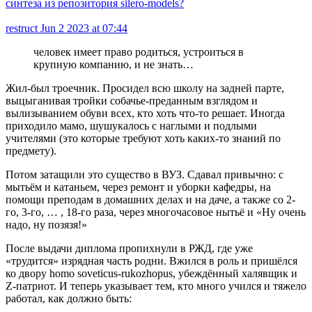
синтеза из репозитория silero-models?
restruct
Jun 2 2023 at 07:44
человек имеет право родиться, устроиться в
крупную компанию, и не знать…
Жил-был троечник. Просидел всю школу на задней парте,
выцыганивая тройки собачье-преданным взглядом и
вылизыванием обуви всех, кто хоть что-то решает. Иногда
приходило мамо, шушукалось с наглыми и подлыми
учителями (это которые требуют хоть каких-то знаний по
предмету).
Потом затащили это существо в ВУЗ. Сдавал привычно: с
мытьём и катаньем, через ремонт и уборки кафедры, на
помощи преподам в домашних делах и на даче, а также со 2-
го, 3-го, … , 18-го раза, через многочасовое нытьё и «Ну очень
надо, ну позязя!»
После выдачи диплома пропихнули в РЖД, где уже
«трудится» изрядная часть родни. Вжился в роль и пришёлся
ко двору homo soveticus-rukozhopus, убеждённый халявщик и
Z-патриот. И теперь указывает тем, кто много учился и тяжело
работал, как должно быть: