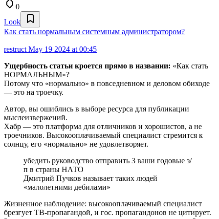
0
Look
Как стать нормальным системным администратором?
restruct
May 19 2024 at 00:45
Ущербность статьи кроется прямо в названии:
«Как стать
НОРМАЛЬНЫМ»?
Потому что «нормально» в повседневном и деловом обиходе
— это на троечку.
Автор, вы ошиблись в выборе ресурса для публикации
мыслеизвержений.
Хабр — это платформа для отличников и хорошистов, а не
троечников. Высокооплачиваемый специалист стремится к
солнцу, его «нормально» не удовлетворяет.
убедить руководство отправить 3 ваши годовые з/
п в страны НАТО
Дмитрий Пучков называет таких людей
«малолетними дебилами»
Жизненное наблюдение: высокооплачиваемый специалист
брезгует ТВ-пропагандой, и гос. пропагандонов не цитирует.