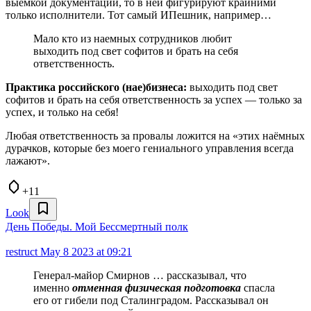
выемкой документации, то в ней фигурируют крайними
только исполнители. Тот самый ИПешник, например…
Мало кто из наемных сотрудников любит
выходить под свет софитов и брать на себя
ответственность.
Практика российского (нае)бизнеса:
выходить под свет
софитов и брать на себя ответственность за успех — только за
успех, и только на себя!
Любая ответственность за провалы ложится на «этих наёмных
дурачков, которые без моего гениального управления всегда
лажают».
+11
Look
День Победы. Мой Бессмертный полк
restruct
May 8 2023 at 09:21
Генерал-майор Смирнов … рассказывал, что
именно
отменная физическая подготовка
спасла
его от гибели под Сталинградом. Рассказывал он