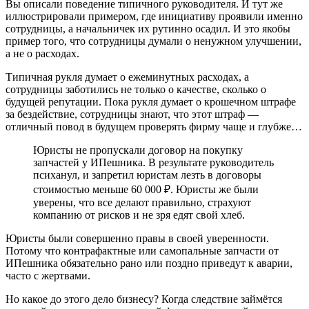
Вы описали поведение типичного руководителя. И тут же
иллюстрировали примером, где инициативу проявили именно
сотрудницы, а начальничек их рутинно осадил. И это якобы
пример того, что сотрудницы думали о ненужном улучшении,
а не о расходах.
Типичная рукля думает о ежеминутных расходах, а
сотрудницы заботились не только о качестве, сколько о
будущей репутации. Пока рукля думает о крошечном штрафе
за бездействие, сотрудницы знают, что этот штраф —
отличный повод в будущем проверять фирму чаще и глубже…
Юристы не пропускали договор на покупку
запчастей у ИПешника. В результате руководитель
психанул, и запретил юристам лезть в договоры
стоимостью меньше 60 000 ₽. Юристы же были
уверены, что все делают правильно, страхуют
компанию от рисков и не зря едят свой хлеб.
Юристы были совершенно правы в своей уверенности.
Потому что контрафактные или самопальные запчасти от
ИПешника обязательно рано или поздно приведут к аварии,
часто с жертвами.
Но какое до этого дело бизнесу? Когда следствие займётся