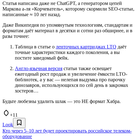
Статья написана даже не ChatGPT, а генератором цепей
Маркова а-ля «Корчеватель», которому скормили SEO-статьи,
написанные ≈ 10 лет назад.
Даже Википедия по упомянутым технологиям, стандартам и
форматам даёт материал в десятки и сотни раз обширнее, и в
разы точнее:
Таблица в статье о
ленточных картриджах LTO
даёт
точные характеристики каждого поколения, а вы
постите заведомый фейк.
Англо-язычная версия
статьи также освещает
ежегодный рост продаж и увеличение ёмкости LTO-
библиотек, а у вас — нелепая выдумка про парочку
динозавров, использующихся по сей день в закромах
хостеров…
Будьте любезны удалить шлак — это НЕ формат Хабра.
+11
Look
Кто через 5–10 лет будет проектировать российское телеком-
оборудование