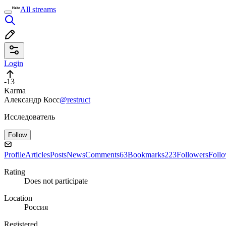
All streams
Login
-13
Karma
Александр Косс
@restruct
Исследователь
Follow
Profile
Articles
Posts
News
Comments
63
Bookmarks
223
Followers
Foll
Rating
Does not participate
Location
Россия
Registered