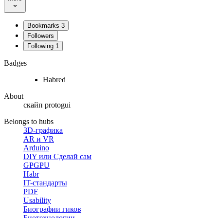
Bookmarks
3
Followers
Following
1
Badges
Habred
About
скайп protogui
Belongs to hubs
3D-графика
AR и VR
Arduino
DIY или Сделай сам
GPGPU
Habr
IT-стандарты
PDF
Usability
Биографии гиков
Биотехнологии