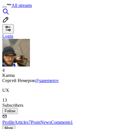
All streams
Login
4
Karma
Сергей Немеров
@sanemerov
UX
13
Subscribers
Follow
Profile
Articles
7
Posts
News
Comments
1
More