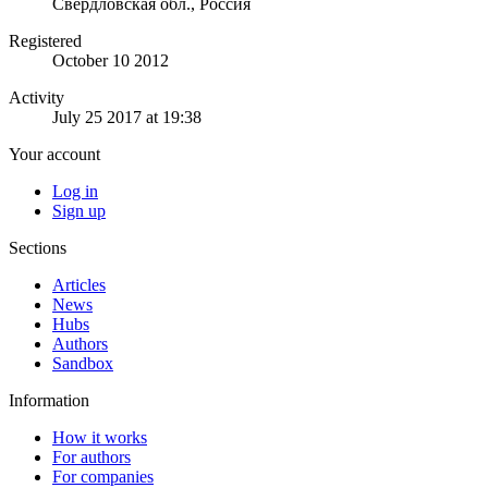
Свердловская обл., Россия
Registered
October 10 2012
Activity
July 25 2017 at 19:38
Your account
Log in
Sign up
Sections
Articles
News
Hubs
Authors
Sandbox
Information
How it works
For authors
For companies