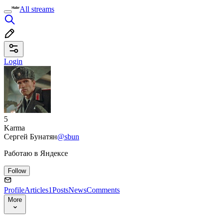
All streams
Login
5
Karma
Сергей Бунатян
@sbun
Работаю в Яндексе
Follow
Profile
Articles
1
Posts
News
Comments
More