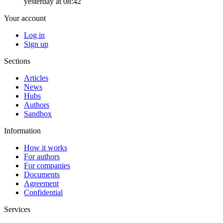
yesterday at 08:42
Your account
Log in
Sign up
Sections
Articles
News
Hubs
Authors
Sandbox
Information
How it works
For authors
For companies
Documents
Agreement
Confidential
Services