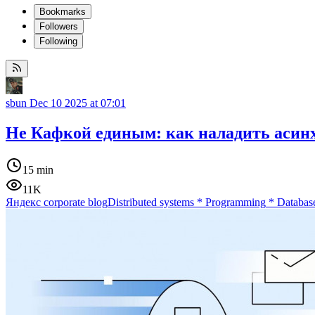
Bookmarks
Followers
Following
sbun
Dec 10 2025 at 07:01
Не Кафкой единым: как наладить аси
15 min
11K
Яндекс corporate blog
Distributed systems
*
Programming
*
Database