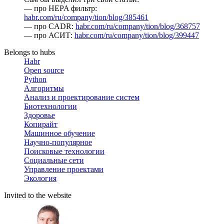
— про HEPA фильтр:
habr.com/ru/company/tion/blog/385461
— про CADR:
habr.com/ru/company/tion/blog/368757
— про АСИТ:
habr.com/ru/company/tion/blog/399447
Belongs to hubs
Habr
Open source
Python
Алгоритмы
Анализ и проектирование систем
Биотехнологии
Здоровье
Копирайт
Машинное обучение
Научно-популярное
Поисковые технологии
Социальные сети
Управление проектами
Экология
Invited to the website