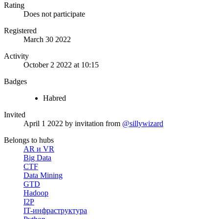
Rating
Does not participate
Registered
March 30 2022
Activity
October 2 2022 at 10:15
Badges
Habred
Invited
April 1 2022
by invitation from
@sillywizard
Belongs to hubs
AR и VR
Big Data
CTF
Data Mining
GTD
Hadoop
I2P
IT-инфраструктура