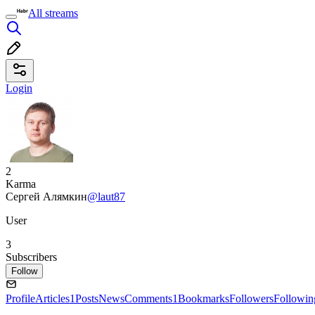
All streams
Login
2
Karma
Сергей Алямкин
@laut87
User
3
Subscribers
Follow
Profile
Articles
1
Posts
News
Comments
1
Bookmarks
Followers
Followin