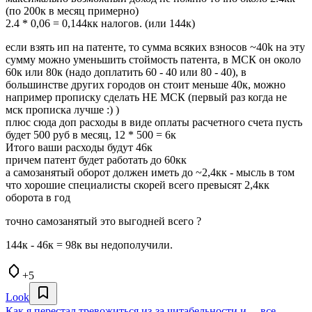
(по 200к в месяц примерно)
2.4 * 0,06 = 0,144кк налогов. (или 144к)
если взять ип на патенте, то сумма всяких взносов ~40k на эту
сумму можно уменьшить стоймость патента, в МСК он около
60к или 80к (надо доплатить 60 - 40 или 80 - 40), в
большинстве других городов он стоит меньше 40к, можно
например прописку сделать НЕ МСК (первый раз когда не
мск прописка лучше :) )
плюс сюда доп расходы в виде оплаты расчетного счета пусть
будет 500 руб в месяц, 12 * 500 = 6к
Итого ваши расходы будут 46к
причем патент будет работать до 60кк
а самозанятый оборот должен иметь до ~2,4кк - мысль в том
что хорошие специалисты скорей всего превысят 2,4кк
оборота в год
точно самозанятый это выгодней всего ?
144к - 46к = 98к вы недополучили.
+5
Look
Как я перестал тревожиться из-за читабельности и… все