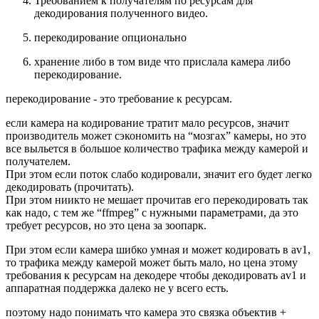
Требованием к получателям по ресурсам для
декодирования полученного видео.
перекодирование опционально
хранение либо в том виде что прислала камера либо
перекодирование.
перекодирование - это требование к ресурсам.
если камера на кодирование тратит мало ресурсов, значит
производитель может сэкономить на “мозгах” камеры, но это
все выльется в большое количество трафика между камерой и
получателем.
При этом если поток слабо кодировали, значит его будет легко
декодировать (прочитать).
При этом ниикто не мешает прочитав его перекодировать так
как надо, с тем же “ffmpeg” с нужными параметрами, да это
требует ресурсов, но это цена за зоопарк.
При этом если камера шибко умная и может кодировать в av1,
то трафика между камерой может быть мало, но цена этому
требования к ресурсам на декодере чтобы декодировать av1 и
аппаратная поддержка далеко не у всего есть.
поэтому надо понимать что камера это связка объектив +