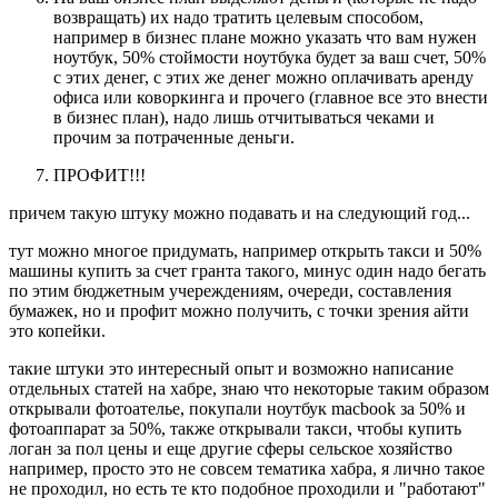
возвращать) их надо тратить целевым способом,
например в бизнес плане можно указать что вам нужен
ноутбук, 50% стоймости ноутбука будет за ваш счет, 50%
с этих денег, с этих же денег можно оплачивать аренду
офиса или коворкинга и прочего (главное все это внести
в бизнес план), надо лишь отчитываться чеками и
прочим за потраченные деньги.
ПРОФИТ!!!
причем такую штуку можно подавать и на следующий год...
тут можно многое придумать, например открыть такси и 50%
машины купить за счет гранта такого, минус один надо бегать
по этим бюджетным учереждениям, очереди, составления
бумажек, но и профит можно получить, с точки зрения айти
это копейки.
такие штуки это интересный опыт и возможно написание
отдельных статей на хабре, знаю что некоторые таким образом
открывали фотоателье, покупали ноутбук macbook за 50% и
фотоаппарат за 50%, также открывали такси, чтобы купить
логан за пол цены и еще другие сферы сельское хозяйство
например, просто это не совсем тематика хабра, я лично такое
не проходил, но есть те кто подобное проходили и "работают"