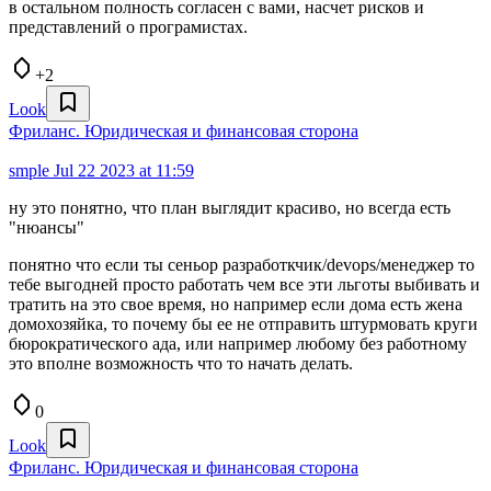
в остальном полность согласен с вами, насчет рисков и
представлений о програмистах.
+2
Look
Фриланс. Юридическая и финансовая сторона
smple
Jul 22 2023 at 11:59
ну это понятно, что план выглядит красиво, но всегда есть
"нюансы"
понятно что если ты сеньор разработкчик/devops/менеджер то
тебе выгодней просто работать чем все эти льготы выбивать и
тратить на это свое время, но например если дома есть жена
домохозяйка, то почему бы ее не отправить штурмовать круги
бюрократического ада, или например любому без работному
это вполне возможность что то начать делать.
0
Look
Фриланс. Юридическая и финансовая сторона