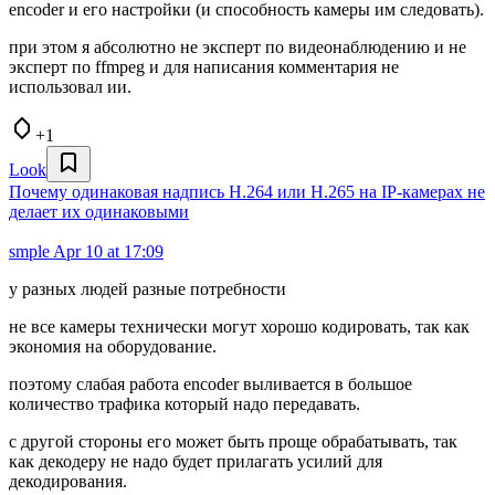
encoder и его настройки (и способность камеры им следовать).
при этом я абсолютно не эксперт по видеонаблюдению и не
эксперт по ffmpeg и для написания комментария не
использовал ии.
+1
Look
Почему одинаковая надпись H.264 или H.265 на IP-камерах не
делает их одинаковыми
smple
Apr 10 at 17:09
у разных людей разные потребности
не все камеры технически могут хорошо кодировать, так как
экономия на оборудование.
поэтому слабая работа encoder выливается в большое
количество трафика который надо передавать.
с другой стороны его может быть проще обрабатывать, так
как декодеру не надо будет прилагать усилий для
декодирования.