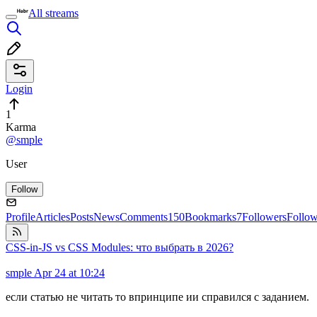
All streams
Login
1
Karma
@smple
User
Follow
Profile
Articles
Posts
News
Comments
150
Bookmarks
7
Followers
Follo
CSS-in-JS vs CSS Modules: что выбрать в 2026?
smple
Apr 24 at 10:24
если статью не читать то впринципе ии справился с заданием.