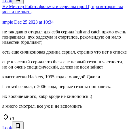
Look
Не Мистер Робот: фильмы и сериалы про IT, про которые вы
могли не знать
smple
Dec 25 2023 at 10:34
не так давно открыл для себя сериал halt and catch прямо очень
понравился, дух олдскула и стартапов, рекомендую он мало
известен (брилиант)
есть еще силиконовая долина сериал, странно что нет в списке
еще классный сериал это the scene первый сезон в частности,
но он очень специфический, далеко не всем зайдет
классически Hackers, 1995 года с молодой Джоли
it crowd сериал, с 2006 года, первые сезоны понравись.
их вообще много, хабр вроде не кинопоиск :)
я много смотрел, все уж и не вспомнить
+3
Look