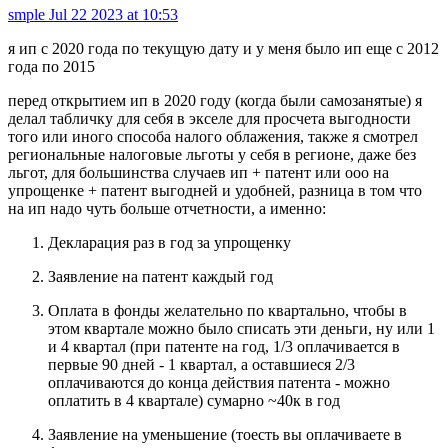
smple
Jul 22 2023 at 10:53
я ип с 2020 года по текущую дату и у меня было ип еще с 2012
года по 2015
перед открытием ип в 2020 году (когда были самозанятые) я
делал табличку для себя в экселе для просчета выгодности
того или иного способа налого облажения, также я смотрел
региональные налоговые льготы у себя в регионе, даже без
льгот, для большинства случаев ип + патент или ооо на
упрощенке + патент выгодней и удобней, разница в том что
на ип надо чуть больше отчетности, а именно:
Декларация раз в год за упрощенку
Заявление на патент каждый год
Оплата в фонды желательно по квартально, чтобы в
этом квартале можно было списать эти деньги, ну или 1
и 4 квартал (при патенте на год, 1/3 оплачивается в
первые 90 дней - 1 квартал, а оставшиеся 2/3
оплачиваются до конца действия патента - можно
оплатить в 4 квартале) сумарно ~40к в год
Заявление на уменьшение (тоесть вы оплачиваете в