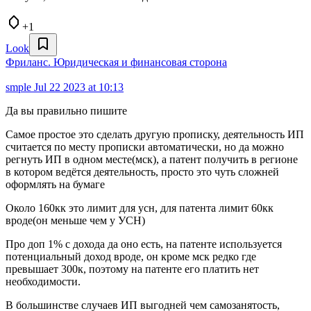
+1
Look
Фриланс. Юридическая и финансовая сторона
smple
Jul 22 2023 at 10:13
Да вы правильно пишите
Самое простое это сделать другую прописку, деятельность ИП
считается по месту прописки автоматически, но да можно
регнуть ИП в одном месте(мск), а патент получить в регионе
в котором ведётся деятельность, просто это чуть сложней
оформлять на бумаге
Около 160кк это лимит для усн, для патента лимит 60кк
вроде(он меньше чем у УСН)
Про доп 1% с дохода да оно есть, на патенте используется
потенциальный доход вроде, он кроме мск редко где
превышает 300к, поэтому на патенте его платить нет
необходимости.
В большинстве случаев ИП выгодней чем самозанятость,