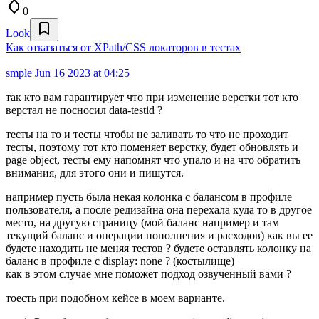
0
Look
Как отказаться от XPath/CSS локаторов в тестах
smple
Jun 16 2023 at 04:25
так кто вам гарантирует что при изменение верстки тот кто
верстал не посносил data-testid ?
тесты на то и тесты чтобы не заливать то что не проходит
тесты, поэтому тот кто поменяет верстку, будет обновлять и
page object, тесты ему напомнят что упало и на что обратить
внимания, для этого они и пишутся.
например пусть была некая колонка с балансом в профиле
пользователя, а после редизайна она перехала куда то в другое
место, на другую страницу (мой баланс например и там
текущий баланс и операции пополнения и расходов) как вы ее
будете находить не меняя тестов ? будете оставлять колонку на
баланс в профиле с display: none ? (костылище)
как в этом случае мне поможет подход озвученный вами ?
тоесть при подобном кейсе в моем варианте.