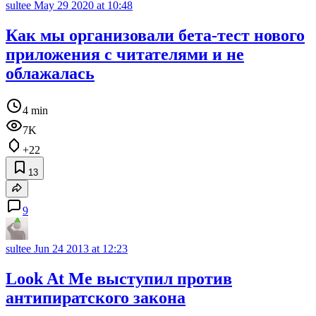
sultee
May 29 2020 at 10:48
Как мы организовали бета-тест нового
приложения с читателями и не
облажалась
4 min
7K
+22
13
9
sultee
Jun 24 2013 at 12:23
Look At Me выступил против
антипиратского закона