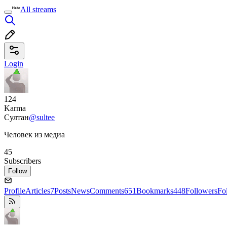
All streams
Login
124
Karma
Султан
@sultee
Человек из медиа
45
Subscribers
Follow
Profile
Articles
7
Posts
News
Comments
651
Bookmarks
448
Followers
Fo