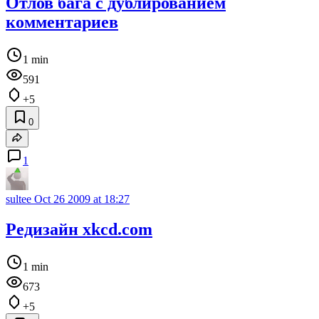
Отлов бага с дублированием
комментариев
1 min
591
+5
0
1
sultee
Oct 26 2009 at 18:27
Редизайн xkcd.com
1 min
673
+5