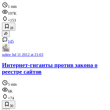
1 min
197K
+153
28
145
sultee
Jul 11 2012 at 21:03
Интернет-гиганты против закона о
реестре сайтов
5 min
6K
+74
30