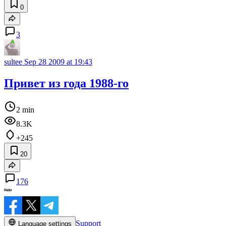
0
3
sultee
Sep 28 2009 at 19:43
Привет из года 1988-го
2 min
8.3K
+245
20
176
Support
Language settings