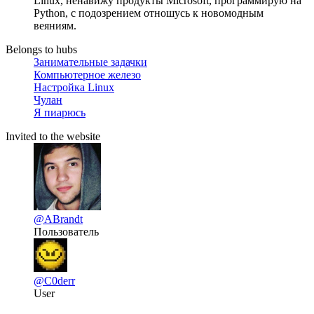
Linux, ненавижу продукты Microsoft, программирую на
Python, с подозрением отношусь к новомодным
веяниям.
Belongs to hubs
Занимательные задачки
Компьютерное железо
Настройка Linux
Чулан
Я пиарюсь
Invited to the website
@ABrandt
Пользователь
@C0derr
User