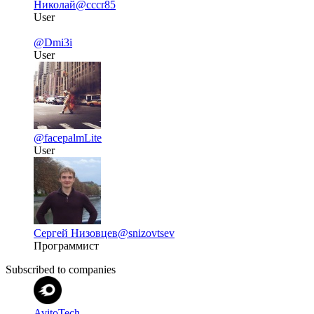
Николай
@cccr85
User
@Dmi3i
User
@facepalmLite
User
Сергей Низовцев
@snizovtsev
Программист
Subscribed to companies
AvitoTech