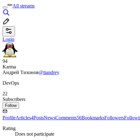
All streams
Login
94
Karma
Андрей Тихонов
@tiandrey
DevOps
22
Subscribers
Follow
Profile
Articles
4
Posts
News
Comments
56
Bookmarks
Followers
Followi
Rating
Does not participate