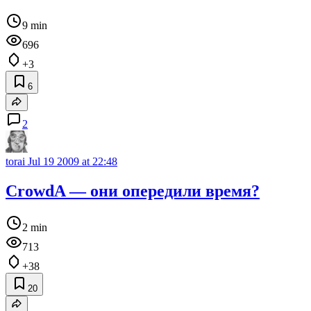
9 min
696
+3
6
2
torai
Jul 19 2009 at 22:48
CrowdA — они опередили время?
2 min
713
+38
20