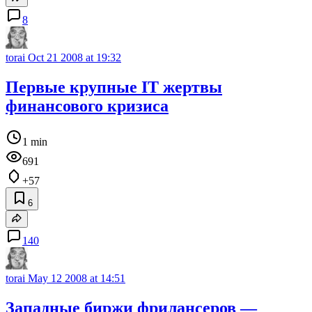
8
torai
Oct 21 2008 at 19:32
Первые крупные IT жертвы
финансового кризиса
1 min
691
+57
6
140
torai
May 12 2008 at 14:51
Западные биржи фрилансеров —