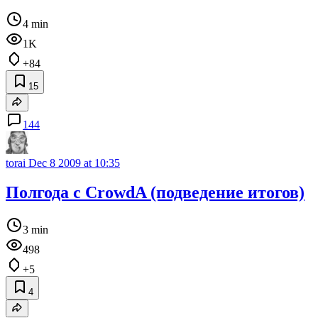
4 min
1K
+84
15
144
torai
Dec 8 2009 at 10:35
Полгода с CrowdA (подведение итогов)
3 min
498
+5
4