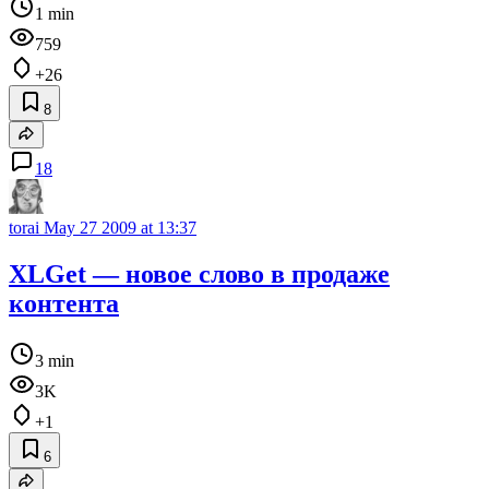
1 min
759
+26
8
18
torai
May 27 2009 at 13:37
XLGet — новое слово в продаже
контента
3 min
3K
+1
6