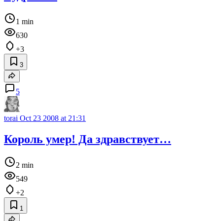
1 min
630
+3
3
5
torai
Oct 23 2008 at 21:31
Король умер! Да здравствует…
2 min
549
+2
1