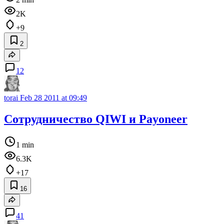
2K
+9
2
12
torai
Feb 28 2011 at 09:49
Сотрудничество QIWI и Payoneer
1 min
6.3K
+17
16
41