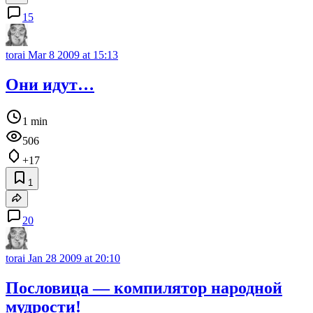
15
torai
Mar 8 2009 at 15:13
Они идут…
1 min
506
+17
1
20
torai
Jan 28 2009 at 20:10
Пословица — компилятор народной
мудрости!