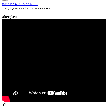
tox
Mar 4 2015 at 18:11
Ээх, я думал afterglow покажут.
afterglow