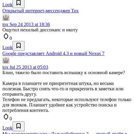
Look
Открытый интернет-мессенджер Tox
tox
Sep 24 2013 at 18:36
Ощутил нехилый диссонанc и икоту
0
Look
Google представляет Android 4.3 и новый Nexus 7
tox
Jul 25 2013 at 05:03
Блин, тяжело было поставить вспышку к основной камере?
Камера в планшете не приоритетная штука, но весьма
полезная. Быстро снять что-то и прикрепить в заметки или
отправить другу.
Телефон не предлагать, некоторые используют телефон только
для звонков. Планшет удобнее как устройство поиска и
потребления контента.
0
Look
Мы делаем мечту или «Дальнобойщики-2 — старый драйв в