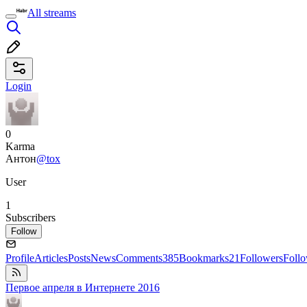
All streams
Login
0
Karma
Антон
@tox
User
1
Subscribers
Follow
Profile
Articles
Posts
News
Comments
385
Bookmarks
21
Followers
Foll
Первое апреля в Интернете 2016