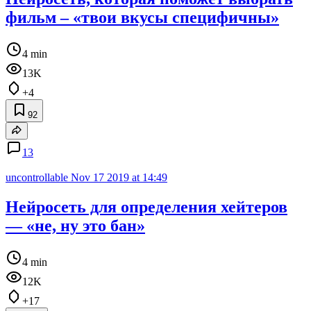
фильм – «твои вкусы специфичны»
4 min
13K
+4
92
13
uncontrollable
Nov 17 2019 at 14:49
Нейросеть для определения хейтеров
— «не, ну это бан»
4 min
12K
+17