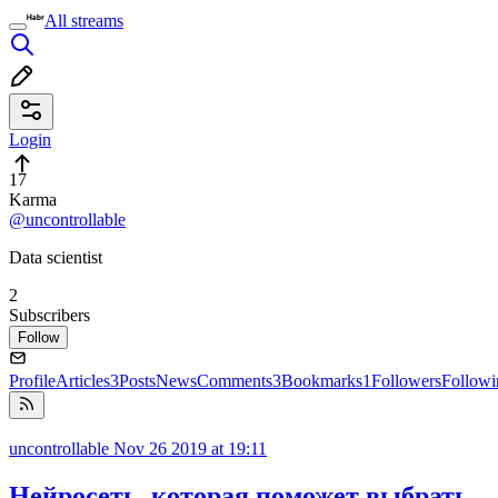
All streams
Login
17
Karma
@uncontrollable
Data scientist
2
Subscribers
Follow
Profile
Articles
3
Posts
News
Comments
3
Bookmarks
1
Followers
Followi
uncontrollable
Nov 26 2019 at 19:11
Нейросеть, которая поможет выбрать