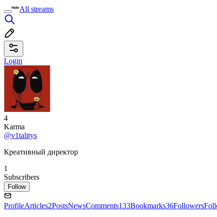
All streams
Login
4
Karma
@v1talitys
Креативный директор
1
Subscribers
Follow
Profile
Articles
2
Posts
News
Comments
133
Bookmarks
36
Followers
Fol