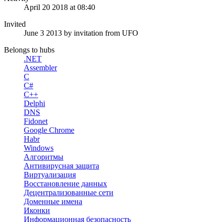
April 20 2018 at 08:40
Invited
June 3 2013
by invitation from
UFO
Belongs to hubs
.NET
Assembler
C
C#
C++
Delphi
DNS
Fidonet
Google Chrome
Habr
Windows
Алгоритмы
Антивирусная защита
Виртуализация
Восстановление данных
Децентрализованные сети
Доменные имена
Иконки
Информационная безопасность