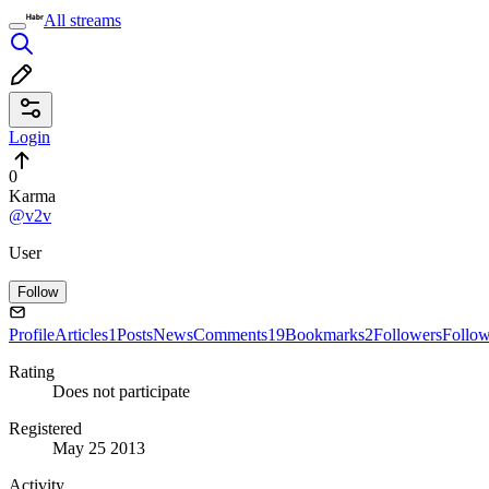
All streams
Login
0
Karma
@v2v
User
Follow
Profile
Articles
1
Posts
News
Comments
19
Bookmarks
2
Followers
Follo
Rating
Does not participate
Registered
May 25 2013
Activity