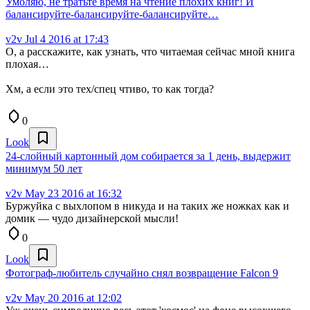
Умоляю, не тратьте время на чтение плохих книг! И
балансируйте-балансируйте-балансируйте…
v2v
Jul 4 2016 at 17:43
О, а расскажите, как узнать, что читаемая сейчас мной книга
плохая…
Хм, а если это тех/спец чтиво, то как тогда?
0
Look
24-слойный картонный дом собирается за 1 день, выдержит
минимум 50 лет
v2v
May 23 2016 at 16:32
Буржуйка с выхлопом в никуда и на таких же ножках как и
домик — чудо дизайнерской мысли!
0
Look
Фотограф-любитель случайно снял возвращение Falcon 9
v2v
May 20 2016 at 12:02