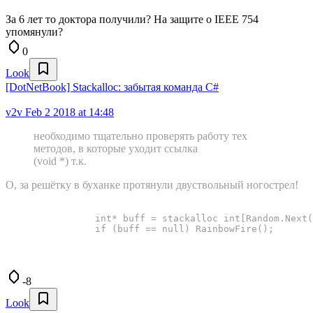
За 6 лет то доктора получили? На защите о IEEE 754
упомянули?
0
Look
[DotNetBook] Stackalloc: забытая команда C#
v2v
Feb 2 2018 at 14:48
необходимо тщательно проверять работу тех
методов, в которые уходит ссылка
(void *) т.к.
О, за решётку в буханке протянули двуствольный ногострел!
                int* buff = stackalloc int[Random.Next(
                if (buff == null) RainbowFire();
-8
Look