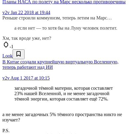
Планы НАСА по полету на Марс несколько противоречивы
v2v
Jan 22 2018 at 19:44
Реньше строили коммунизм, теперь летим на Марс…
а если нет — то хотя бы на Луну человек полетит.
Хм, так вроде уже, нет?
-1
Look
В Китае создали крупнейшую виртуальную Вселенную,
теперь работают над ИИ
v2v
Aug 1 2017 at 10:15
загадочной тёмной материи, которая составляет
23% нашей Вселенной, и не менее загадочной
тёмной энергии, которая составляет ещё 72%.
а не менее загадочных 5% тёмного пространства никто не
изучает?
P.S.