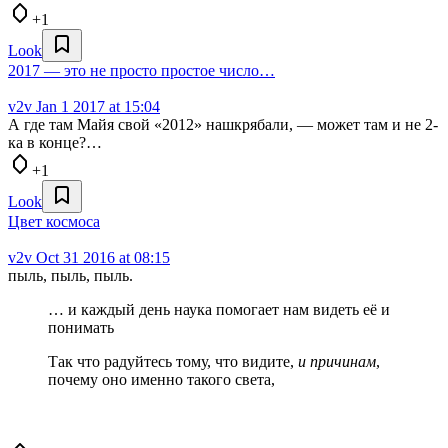
+1
Look
2017 — это не просто простое число…
v2v
Jan 1 2017 at 15:04
А где там Майя свой «2012» нашкрябали, — может там и не 2-
ка в конце?…
+1
Look
Цвет космоса
v2v
Oct 31 2016 at 08:15
пыль, пыль, пыль.
… и каждый день наука помогает нам видеть её и
понимать
Так что радуйтесь тому, что видите,
и причинам
,
почему оно именно такого света,