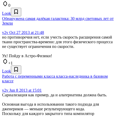
0
Look
Обнаружена самая далёкая галактика: 30 млрд световых лет от
Земли
v2v
Oct 27 2013 at 21:48
но противоречия нет, если учесть скорость расширения самой
ткани пространства-времени: для этого физического процесса
не существует ограничения по скорости.
Ух! Пойду в Астро-Физики!
+1
Look
Работа с переменными класса класса-наследника в базовом
классе
v2v
Jun 8 2013 at 15:01
Сариализация как пример, да и альтернатива должна быть.
Основная выгода в использовании такого подхода для
дженериков — меньше результирующего кода.
Поскольку для каждого закрытого типа компилятор