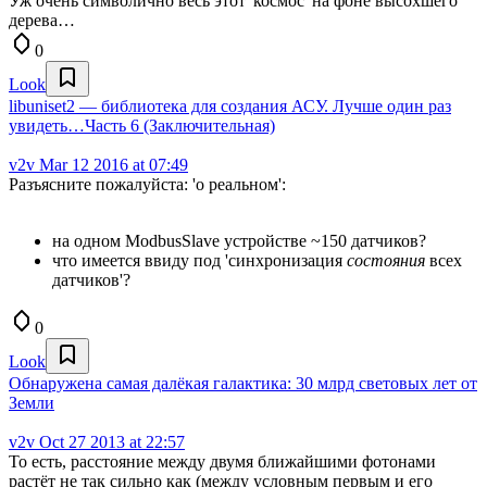
Уж очень символично весь этот 'космос' на фоне высохшего
дерева…
0
Look
libuniset2 — библиотека для создания АСУ. Лучше один раз
увидеть…Часть 6 (Заключительная)
v2v
Mar 12 2016 at 07:49
Разъясните пожалуйста: 'о реальном':
на одном ModbusSlave устройстве ~150 датчиков?
что имеется ввиду под 'синхронизация
состояния
всех
датчиков'?
0
Look
Обнаружена самая далёкая галактика: 30 млрд световых лет от
Земли
v2v
Oct 27 2013 at 22:57
То есть, расстояние между двумя ближайшими фотонами
растёт не так сильно как (между условным первым и его