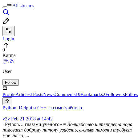
All streams
Login
0
Karma
@v2v
User
Follow
Profile
Articles
1
Posts
News
Comments
19
Bookmarks
2
Followers
Follo
Python, Delphi и C++ глазами учёного
v2v
Feb 21 2018 at 14:42
«Python… глазами учёного» =
Волшебство интерпретатора
помогает доброму питону увидеть, сколько памяти требует
моё число, ...