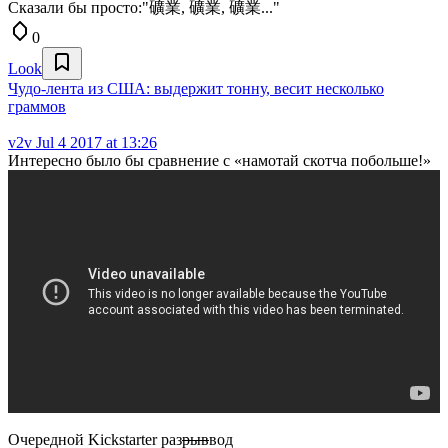
Сказали бы просто:"礦業, 礦業, 礦業..."
0
Look
Чудо-лента из США: выдержит тонну, весит несколько
граммов
v2v
Jul 4 2017 at 13:26
Интересно было бы сравнение с «намотай скотча побольше!»
Очередной Kickstarter раз
рыв
вод