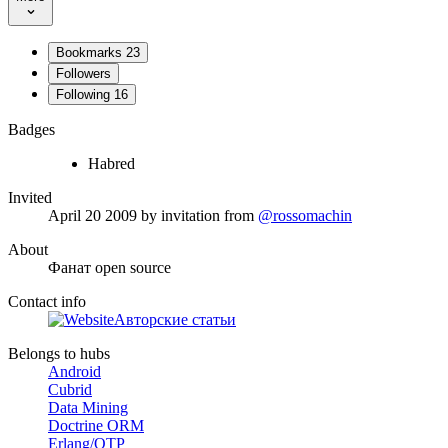
Bookmarks
23
Followers
Following
16
Badges
Habred
Invited
April 20 2009
by invitation from
@rossomachin
About
Фанат open source
Contact info
Авторские статьи
Belongs to hubs
Android
Cubrid
Data Mining
Doctrine ORM
Erlang/OTP