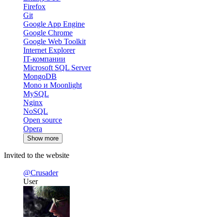
Firefox
Git
Google App Engine
Google Chrome
Google Web Toolkit
Internet Explorer
IT-компании
Microsoft SQL Server
MongoDB
Mono и Moonlight
MySQL
Nginx
NoSQL
Open source
Opera
Show more
Invited to the website
@Crusader
User