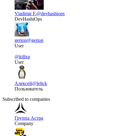
Vladimir F.
@devhashiops
DevHashiOps
gerion
@gerion
User
@killxp
User
Алексей
@lelick
Пользователь
Subscribed to companies
Группа Астра
Company