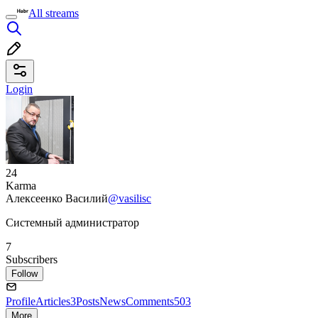
All streams
Login
24
Karma
Алексеенко Василий
@vasilisc
Системный администратор
7
Subscribers
Follow
Profile
Articles
3
Posts
News
Comments
503
More