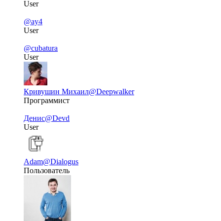
User
@ay4
User
@cubatura
User
Кривушин Михаил
@Deepwalker
Программист
Денис
@Devd
User
Adam
@Dialogus
Пользователь