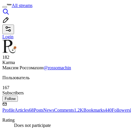
All streams
Login
182
Karma
Максим Россомахин
@rossomachin
Пользователь
167
Subscribers
Follow
Profile
Articles
68
Posts
News
Comments
1.2K
Bookmarks
440
Followers
Rating
Does not participate