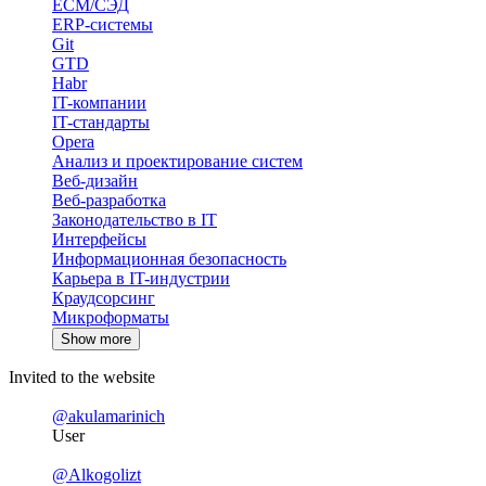
ECM/СЭД
ERP-системы
Git
GTD
Habr
IT-компании
IT-стандарты
Opera
Анализ и проектирование систем
Веб-дизайн
Веб-разработка
Законодательство в IT
Интерфейсы
Информационная безопасность
Карьера в IT-индустрии
Краудсорсинг
Микроформаты
Show more
Invited to the website
@akulamarinich
User
@Alkogolizt