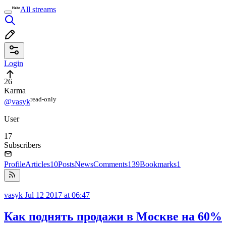
All streams
Login
26
Karma
read⁠-⁠only
@vasyk
User
17
Subscribers
Profile
Articles
10
Posts
News
Comments
139
Bookmarks
1
vasyk
Jul 12 2017 at 06:47
Как поднять продажи в Москве на 60%